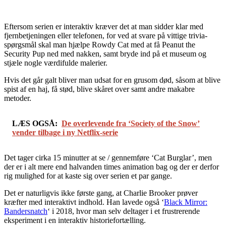
Eftersom serien er interaktiv kræver det at man sidder klar med
fjernbetjeningen eller telefonen, for ved at svare på vittige trivia-
spørgsmål skal man hjælpe Rowdy Cat med at få Peanut the
Security Pup ned med nakken, samt bryde ind på et museum og
stjæle nogle værdifulde malerier.
Hvis det går galt bliver man udsat for en grusom død, såsom at blive
spist af en haj, få stød, blive skåret over samt andre makabre
metoder.
LÆS OGSÅ:
De overlevende fra ‘Society of the Snow’
vender tilbage i ny Netflix-serie
Det tager cirka 15 minutter at se / gennemføre ‘Cat Burglar’, men
der er i alt mere end halvanden times animation bag og der er derfor
rig mulighed for at kaste sig over serien et par gange.
Det er naturligvis ikke første gang, at Charlie Brooker prøver
kræfter med interaktivt indhold. Han lavede også ‘
Black Mirror:
Bandersnatch
‘ i 2018, hvor man selv deltager i et frustrerende
eksperiment i en interaktiv historiefortælling.