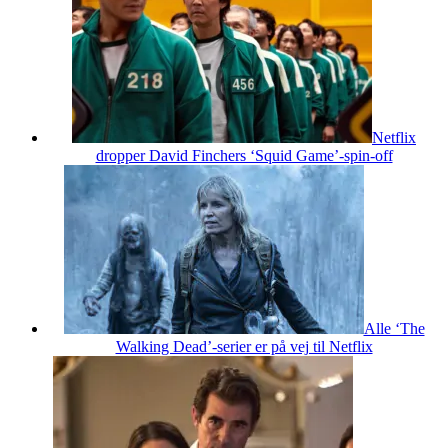
Netflix
dropper David Finchers ‘Squid Game’-spin-off
Alle ‘The
Walking Dead’-serier er på vej til Netflix