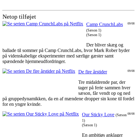
Netop tilføjet
Camp CrunchLabs
09/08
(Sæson 1)
(Sæson 1)
Der bliver skæg og
ballade til sommer på Camp CrunchLabs, hvor Mark Rober byder
på videnskabelige eksperimenter med særlige gæster samt
spændende hjemmeudfordringer.
De fire årstider
09/08
Tre midaldrende par, der
tager på ferie sammen hver
sæson, får vendt op og ned
på gruppedynamikken, da en af mændene dropper sin kone til fordel
for en yngre kvinde.
Our Sticky Love
08/08
(Sæson
1)
(Sæson 1)
En ambitiøs anklager