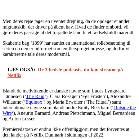
Men deres rejse tager en uventet drejning, da de opdager et andet
migrantskib, der driver på åbent hav. Hvad de finder ombord, vil
gøre deres passage til det forjættede land til et rædselsfuldt mareridt.
Skaberne bag ‘1899’ har samlet en international rollebesætning til
serien da den er udformet som en flersproget odysse, og derfor vil
karaktererne tale deres modersmål.
LÆS OGSÅ:
De 3 bedste podcasts, du kan streame på
Netflix
Blandt de medvirkende er danske navne som Lucas Lynggaard
Tønnesen (‘
The Rain
‘), Clara Rosager (‘Før Frosten’), Alexandre
Willaume (‘
Equinox
‘) og Maria Erwolter (‘The Ritual’) samt
internationale navne som blandt andre Emily Beecham (‘
Outside the
Wire
‘), Aneurin Barnard, Andreas Pietschmann, Miguel Bernardeau
og Anton Lesser.
Premieredatoen er endnu ikke offentliggjort, men det forventes at
den lander på Netflix Danmark i slutningen af 2022.