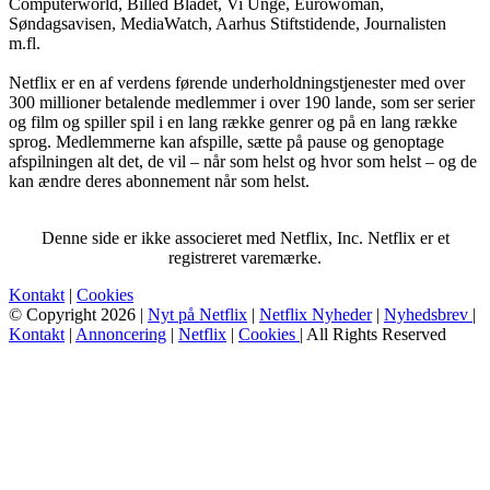
Computerworld, Billed Bladet, Vi Unge, Eurowoman,
Søndagsavisen, MediaWatch, Aarhus Stiftstidende, Journalisten
m.fl.
Netflix er en af verdens førende underholdningstjenester med over
300 millioner betalende medlemmer i over 190 lande, som ser serier
og film og spiller spil i en lang række genrer og på en lang række
sprog. Medlemmerne kan afspille, sætte på pause og genoptage
afspilningen alt det, de vil – når som helst og hvor som helst – og de
kan ændre deres abonnement når som helst.
Denne side er ikke associeret med Netflix, Inc. Netflix er et
registreret varemærke.
Kontakt
|
Cookies
© Copyright 2026 |
Nyt på Netflix
|
Netflix Nyheder
|
Nyhedsbrev
|
Kontakt
|
Annoncering
|
Netflix
|
Cookies
| All Rights Reserved