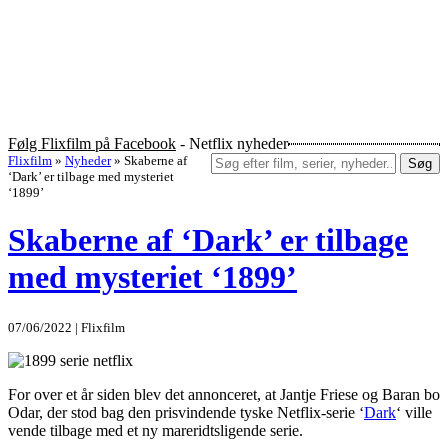
Følg Flixfilm på Facebook
- Netflix nyheder
Flixfilm
»
Nyheder
»
Skaberne af
Søg
‘Dark’ er tilbage med mysteriet
‘1899’
Skaberne af ‘Dark’ er tilbage
med mysteriet ‘1899’
07/06/2022 | Flixfilm
For over et år siden blev det annonceret, at Jantje Friese og Baran bo
Odar, der stod bag den prisvindende tyske Netflix-serie ‘
Dark
‘ ville
vende tilbage med et ny mareridtsligende serie.