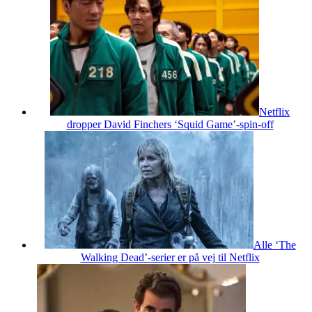
Netflix
dropper David Finchers ‘Squid Game’-spin-off
Alle ‘The
Walking Dead’-serier er på vej til Netflix