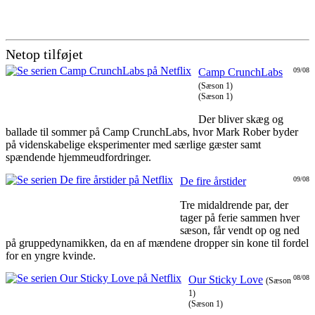
Netop tilføjet
Camp CrunchLabs
09/08
(Sæson 1)
(Sæson 1)
Der bliver skæg og
ballade til sommer på Camp CrunchLabs, hvor Mark Rober byder
på videnskabelige eksperimenter med særlige gæster samt
spændende hjemmeudfordringer.
De fire årstider
09/08
Tre midaldrende par, der
tager på ferie sammen hver
sæson, får vendt op og ned
på gruppedynamikken, da en af mændene dropper sin kone til fordel
for en yngre kvinde.
Our Sticky Love
08/08
(Sæson
1)
(Sæson 1)