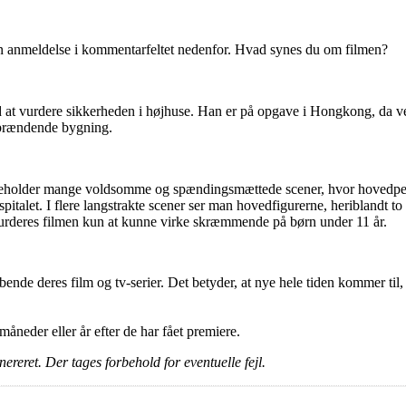
en anmeldelse i kommentarfeltet nedenfor. Hvad synes du om filmen?
ed at vurdere sikkerheden i højhuse. Han er på opgave i Hongkong, da v
n brændende bygning.
deholder mange voldsomme og spændingsmættede scener, hvor hovedperso
talet. I flere langstrakte scener ser man hovedfigurerne, heriblandt 
vurderes filmen kun at kunne virke skræmmende på børn under 11 år.
ende deres film og tv-serier. Det betyder, at nye hele tiden kommer til,
e måneder eller år efter de har fået premiere.
ereret. Der tages forbehold for eventuelle fejl.