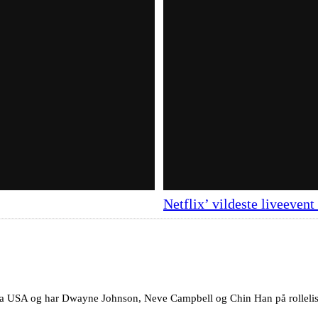
Netflix’ vildeste liveeven
r fra USA og har Dwayne Johnson, Neve Campbell og Chin Han på rollelis