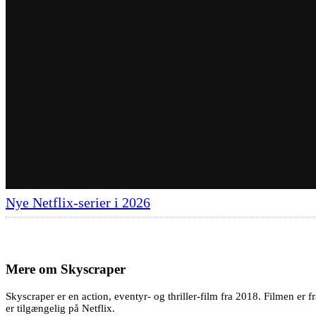
Nye Netflix-serier i 2026
Mere om
Skyscraper
Skyscraper er en action, eventyr- og thriller-film fra 2018. Filmen e
er tilgængelig på Netflix.