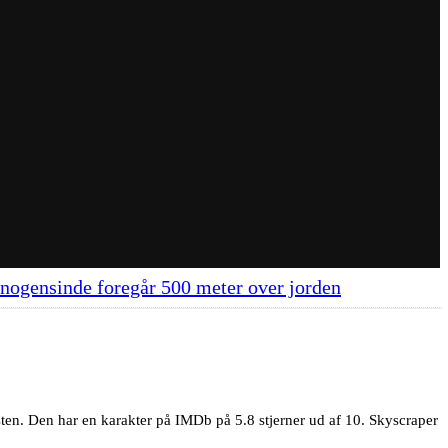
t nogensinde foregår 500 meter over jorden
ten. Den har en karakter på IMDb på 5.8 stjerner ud af 10. Skyscraper