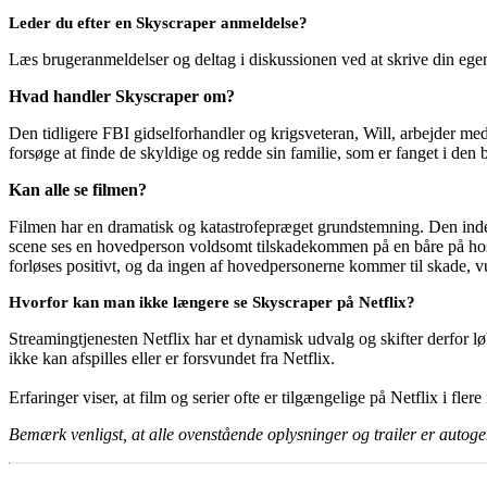
Leder du efter en Skyscraper anmeldelse?
Læs brugeranmeldelser og deltag i diskussionen ved at skrive din eg
Hvad handler Skyscraper om?
Den tidligere FBI gidselforhandler og krigsveteran, Will, arbejder m
forsøge at finde de skyldige og redde sin familie, som er fanget i de
Kan alle se filmen?
Filmen har en dramatisk og katastrofepræget grundstemning. Den in
scene ses en hovedperson voldsomt tilskadekommen på en båre på hospi
forløses positivt, og da ingen af hovedpersonerne kommer til skade, 
Hvorfor kan man ikke længere se Skyscraper på Netflix?
Streamingtjenesten Netflix har et dynamisk udvalg og skifter derfor løb
ikke kan afspilles eller er forsvundet fra Netflix.
Erfaringer viser, at film og serier ofte er tilgængelige på Netflix i fler
Bemærk venligst, at alle ovenstående oplysninger og trailer er autogen