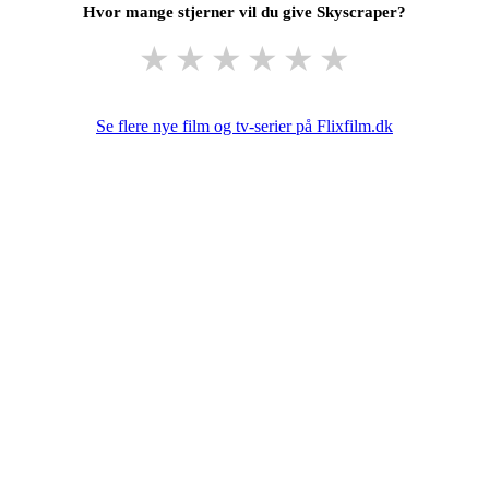
Hvor mange stjerner vil du give Skyscraper?
★
★
★
★
★
★
Se flere nye film og tv-serier på Flixfilm.dk