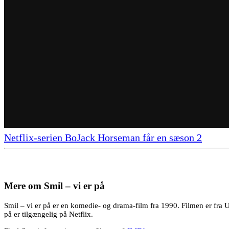
Netflix-serien BoJack Horseman får en sæson 2
Mere om
Smil – vi er på
Smil – vi er på er en komedie- og drama-film fra 1990. Filmen er fra 
på er tilgængelig på Netflix.