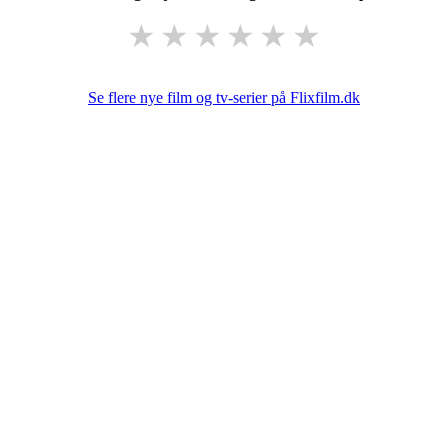
★
★
★
★
★
★
Se flere nye film og tv-serier på Flixfilm.dk