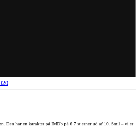
2020
n. Den har en karakter på IMDb på 6.7 stjerner ud af 10. Smil – vi er