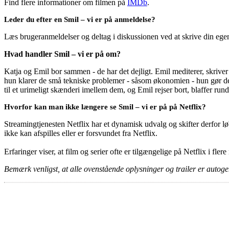
Find flere informationer om filmen på
IMDb
.
Leder du efter en Smil – vi er på anmeldelse?
Læs brugeranmeldelser og deltag i diskussionen ved at skrive din eg
Hvad handler Smil – vi er på om?
Katja og Emil bor sammen - de har det dejligt. Emil mediterer, skriver 
hun klarer de små tekniske problemer - såsom økonomien - hun gør det
til et urimeligt skænderi imellem dem, og Emil rejser bort, blaffer run
Hvorfor kan man ikke længere se Smil – vi er på på Netflix?
Streamingtjenesten Netflix har et dynamisk udvalg og skifter derfor løb
ikke kan afspilles eller er forsvundet fra Netflix.
Erfaringer viser, at film og serier ofte er tilgængelige på Netflix i fler
Bemærk venligst, at alle ovenstående oplysninger og trailer er autogen