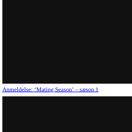
Anmeldelse: ‘Mating Season’ – sæson 1