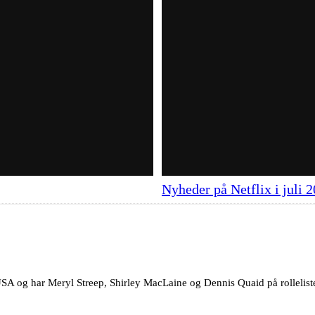
Nyheder på Netflix i juli 
USA og har Meryl Streep, Shirley MacLaine og Dennis Quaid på rolleliste