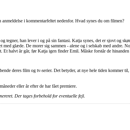
en anmeldelse i kommentarfeltet nedenfor. Hvad synes du om filmen?
og tegner, han lever i og på sin fantasi. Katja synes, det er sjovt og skø
 med glæde. De morer sig sammen - alene og i selskab med andre. Nogle
dt. Et halvt år går, før Katja igen finder Emil. Måske forstår de hinanden
ende deres film og tv-serier. Det betyder, at nye hele tiden kommer til,
e måneder eller år efter de har fået premiere.
ereret. Der tages forbehold for eventuelle fejl.