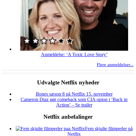
Anmeldelse: ‘A Toxic Love Story’
Flere anmeldelser...
Udvalgte Netflix nyheder
Bones sæson 8 på Netflix 15. november
Cameron Diaz gør comeback som CIA-spion i ‘Back in
Action’ – Se trailer
Netflix anbefalinger
Fem skjulte filmperler på
Netflix