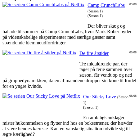
Camp CrunchLabs
09/08
(Sæson 1)
(Sæson 1)
Der bliver skæg og
ballade til sommer på Camp CrunchLabs, hvor Mark Rober byder
på videnskabelige eksperimenter med særlige gæster samt
spændende hjemmeudfordringer.
De fire årstider
09/08
Tre midaldrende par, der
tager på ferie sammen hver
sæson, får vendt op og ned
på gruppedynamikken, da en af mændene dropper sin kone til fordel
for en yngre kvinde.
Our Sticky Love
08/08
(Sæson
1)
(Sæson 1)
En ambitiøs anklager
mister hukommelsen og flytter ind hos en boksetræner, der hævder
at være hendes kæreste. Kan en vanskelig situation udvikle sig til
ægte kærlighed?