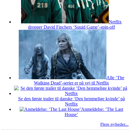
Netflix
dropper David Finchers ‘Squid Game’-spin-off
Alle ‘The
Walking Dead’-serier er på vej til Netflix
Se den første trailer til danske ‘Den hemmelige kvinde’ på
Netflix
Anmeldelse: ‘The Last
House’
Flere nyheder...