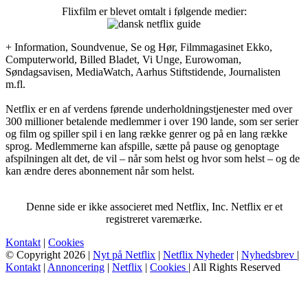
Flixfilm er blevet omtalt i følgende medier:
+ Information, Soundvenue, Se og Hør, Filmmagasinet Ekko,
Computerworld, Billed Bladet, Vi Unge, Eurowoman,
Søndagsavisen, MediaWatch, Aarhus Stiftstidende, Journalisten
m.fl.
Netflix er en af verdens førende underholdningstjenester med over
300 millioner betalende medlemmer i over 190 lande, som ser serier
og film og spiller spil i en lang række genrer og på en lang række
sprog. Medlemmerne kan afspille, sætte på pause og genoptage
afspilningen alt det, de vil – når som helst og hvor som helst – og de
kan ændre deres abonnement når som helst.
Denne side er ikke associeret med Netflix, Inc. Netflix er et
registreret varemærke.
Kontakt
|
Cookies
© Copyright 2026 |
Nyt på Netflix
|
Netflix Nyheder
|
Nyhedsbrev
|
Kontakt
|
Annoncering
|
Netflix
|
Cookies
| All Rights Reserved