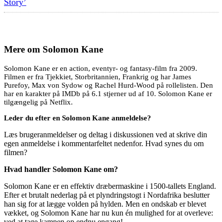
Story’
Mere om
Solomon Kane
Solomon Kane er en action, eventyr- og fantasy-film fra 2009.
Filmen er fra Tjekkiet, Storbritannien, Frankrig og har James
Purefoy, Max von Sydow og Rachel Hurd-Wood på rollelisten. Den
har en karakter på IMDb på 6.1 stjerner ud af 10. Solomon Kane er
tilgængelig på Netflix.
Leder du efter en Solomon Kane anmeldelse?
Læs brugeranmeldelser og deltag i diskussionen ved at skrive din
egen anmeldelse i kommentarfeltet nedenfor. Hvad synes du om
filmen?
Hvad handler Solomon Kane om?
Solomon Kane er en effektiv dræbermaskine i 1500-tallets England.
Efter et brutalt nederlag på et plyndringstogt i Nordafrika beslutter
han sig for at lægge volden på hylden. Men en ondskab er blevet
vækket, og Solomon Kane har nu kun én mulighed for at overleve:
ved at tage kampen op endnu engang!