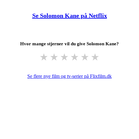
Se Solomon Kane på Netflix
Hvor mange stjerner vil du give Solomon Kane?
★
★
★
★
★
★
Se flere nye film og tv-serier på Flixfilm.dk