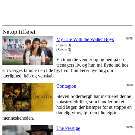
Netop tilføjet
My Life With the Walter Boys
06/08
(Sæson 3)
(Sæson 3)
En tragedie vender op og ned på en
teenagers liv, og hun må flytte ind hos
sin værges familie i en lille by, hvor hun lærer nye ting om
kærlighed, håb og venskab.
Contagion
06/08
Steven Soderbergh har instrueret denne
katastrofethriller, som handler om et
hold læger, der kæmper for at stoppe en
dødelig virus, før den tilintetgør
menneskeheden.
The Prestige
06/08