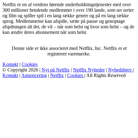
Netflix er en af verdens førende underholdningstjenester med over
300 millioner betalende medlemmer i over 190 lande, som ser serier
og film og spiller spil i en lang række genrer og på en lang række
sprog. Medlemmerne kan afspille, sætte på pause og genoptage
afspilningen alt det, de vil – når som helst og hvor som helst – og de
kan ændre deres abonnement når som helst.
Denne side er ikke associeret med Netflix, Inc. Netflix er et
registreret varemærke.
Kontakt
|
Cookies
© Copyright 2026 |
Nyt på Netflix
|
Netflix Nyheder
|
Nyhedsbrev
|
Kontakt
|
Annoncering
|
Netflix
|
Cookies
| All Rights Reserved