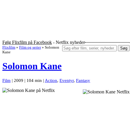
Følg Flixfilm på Facebook
- Netflix nyheder
Flixfilm
»
Film og serier
»
Solomon
Søg
Kane
Solomon Kane
Film
| 2009 | 104 min |
Action
,
Eventyr
,
Fantasy