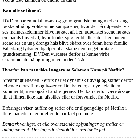
Kan alle se filmen?
DVDen har en udtalt mørk og grum grundstemning med en lang
række af rå og voldsomme kampscener, hvor der på udpenslet vis
ses menneskelemmer blive hugget af. I en udpenslet scene hugges
en mands hoved af, hvor blodet sprøjter til alle sider. I en anden
scene ses en ung drengs hals blive skåret over foran hans familie.
Billed- og lydsiden hjælper til at skabe den meget brutale
grundstemning. DVDen vurderes derfor at kunne virke
skræmmende på børn og unge under 15 år.
Hvorfor kan man ikke længere se Solomon Kane på Netflix?
Streamingtjenesten Netflix har et dynamisk udvalg og skifter derfor
løbende deres film og tv-serier. Det betyder, at nye hele tiden
kommer til, men også at andre fjernes. Det kan derfor være årsagen
til, at filmen ikke kan afspilles eller er forsvundet fra Netflix.
Erfaringer viser, at film og serier ofte er tilgængelige på Netflix i
flere måneder eller år efter de har fået premiere.
Bemærk venligst, at alle ovenstående oplysninger og trailer er
autogenereret. Der tages forbehold for eventuelle fejl.