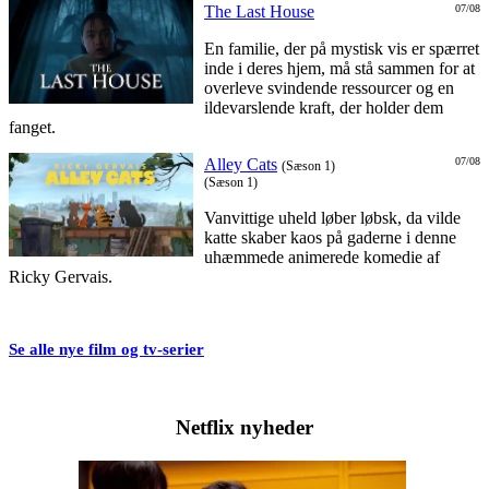
The Last House
07/08
En familie, der på mystisk vis er spærret
inde i deres hjem, må stå sammen for at
overleve svindende ressourcer og en
ildevarslende kraft, der holder dem
fanget.
Alley Cats
07/08
(Sæson 1)
(Sæson 1)
Vanvittige uheld løber løbsk, da vilde
katte skaber kaos på gaderne i denne
uhæmmede animerede komedie af
Ricky Gervais.
Se alle nye film og tv-serier
Netflix nyheder