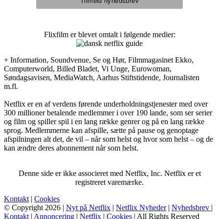
Flixfilm er blevet omtalt i følgende medier:
+ Information, Soundvenue, Se og Hør, Filmmagasinet Ekko,
Computerworld, Billed Bladet, Vi Unge, Eurowoman,
Søndagsavisen, MediaWatch, Aarhus Stiftstidende, Journalisten
m.fl.
Netflix er en af verdens førende underholdningstjenester med over
300 millioner betalende medlemmer i over 190 lande, som ser serier
og film og spiller spil i en lang række genrer og på en lang række
sprog. Medlemmerne kan afspille, sætte på pause og genoptage
afspilningen alt det, de vil – når som helst og hvor som helst – og de
kan ændre deres abonnement når som helst.
Denne side er ikke associeret med Netflix, Inc. Netflix er et
registreret varemærke.
Kontakt
|
Cookies
© Copyright 2026 |
Nyt på Netflix
|
Netflix Nyheder
|
Nyhedsbrev
|
Kontakt
|
Annoncering
|
Netflix
|
Cookies
| All Rights Reserved