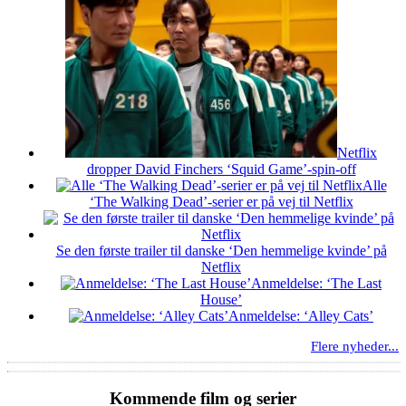
Netflix
dropper David Finchers ‘Squid Game’-spin-off
Alle
‘The Walking Dead’-serier er på vej til Netflix
Se den første trailer til danske ‘Den hemmelige kvinde’ på
Netflix
Anmeldelse: ‘The Last
House’
Anmeldelse: ‘Alley Cats’
Flere nyheder...
Kommende film og serier