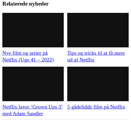
Relaterede nyheder
Nye film og serier på
Tips og tricks til at få mere
Netflix (Uge 41 – 2022)
ud af Netflix
Netflix laver ‘Grown Ups 3’
5 gådefulde film på Netflix
med Adam Sandler