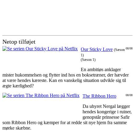
Netop tilføjet
Our Sticky Love
08/08
(Sæson
1)
(Sæson 1)
En ambitiøs anklager
mister hukommelsen og flytter ind hos en boksetræner, der hævder
at være hendes kæreste. Kan en vanskelig situation udvikle sig til
ægte kærlighed?
The Ribbon Hero
08/08
Da uhyret Nergal lægger
hendes kongerige i ruiner,
genopstår prinsesse Safir
som Ribbon Hero og kæmper for at redde sit nye hjem fra samme
mørke skæbne.