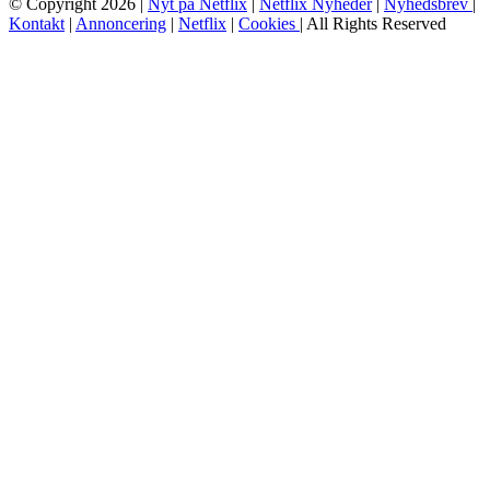
© Copyright 2026 |
Nyt på Netflix
|
Netflix Nyheder
|
Nyhedsbrev
|
Kontakt
|
Annoncering
|
Netflix
|
Cookies
| All Rights Reserved