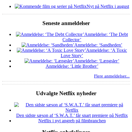
Nyt på Netflix i august
Seneste anmeldelser
Anmeldelse: ‘The Debt
Collector’
Anmeldelse: ‘Sandheden’
Anmeldelse: ‘A Toxic
Love Story’
Anmeldelse: ‘Længsler’
Anmeldelse: ‘Little Brother’
Flere anmeldelser...
Udvalgte Netflix nyheder
Den sidste sæson af ‘S.W.A.T.’ får snart premiere på Netflix
Netflix i nyt angreb på filmbranchen