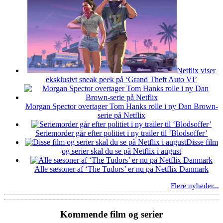
Netflix viser
eksklusivt sneak peek på ‘Grand Theft Auto VI’
Morgan Spector overtager Tom Hanks rolle i ny Dan Brown-
serie på Netflix
Seriemorder går efter politiet i ny trailer til ‘Blodsoffer’
Disse film
og serier skal du se på Netflix i august
Alle sæsoner af ‘The Tudors’ er nu på Netflix Danmark
Flere nyheder...
Kommende film og serier