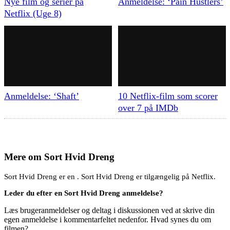
Nye film og serier på
Anmeldelse: ‘Pain Hustlers’
Netflix (Uge 8)
Anmeldelse: ‘Shaft’
10 Netflix-film som scorer
over 7 på IMDb
Mere om
Sort Hvid Dreng
Sort Hvid Dreng er en . Sort Hvid Dreng er tilgængelig på Netflix.
Leder du efter en Sort Hvid Dreng anmeldelse?
Læs brugeranmeldelser og deltag i diskussionen ved at skrive din
egen anmeldelse i kommentarfeltet nedenfor. Hvad synes du om
filmen?