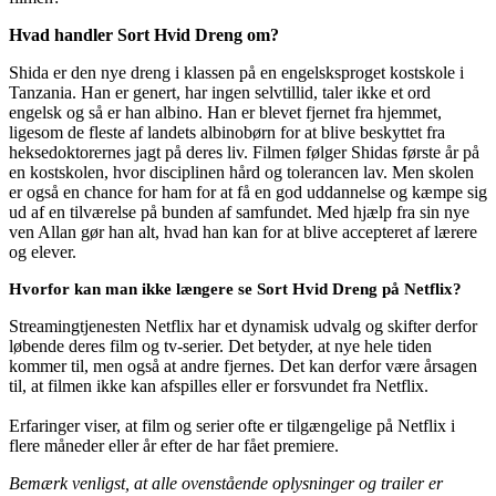
Hvad handler Sort Hvid Dreng om?
Shida er den nye dreng i klassen på en engelsksproget kostskole i
Tanzania. Han er genert, har ingen selvtillid, taler ikke et ord
engelsk og så er han albino. Han er blevet fjernet fra hjemmet,
ligesom de fleste af landets albinobørn for at blive beskyttet fra
heksedoktorernes jagt på deres liv. Filmen følger Shidas første år på
en kostskolen, hvor disciplinen hård og tolerancen lav. Men skolen
er også en chance for ham for at få en god uddannelse og kæmpe sig
ud af en tilværelse på bunden af samfundet. Med hjælp fra sin nye
ven Allan gør han alt, hvad han kan for at blive accepteret af lærere
og elever.
Hvorfor kan man ikke længere se Sort Hvid Dreng på Netflix?
Streamingtjenesten Netflix har et dynamisk udvalg og skifter derfor
løbende deres film og tv-serier. Det betyder, at nye hele tiden
kommer til, men også at andre fjernes. Det kan derfor være årsagen
til, at filmen ikke kan afspilles eller er forsvundet fra Netflix.
Erfaringer viser, at film og serier ofte er tilgængelige på Netflix i
flere måneder eller år efter de har fået premiere.
Bemærk venligst, at alle ovenstående oplysninger og trailer er