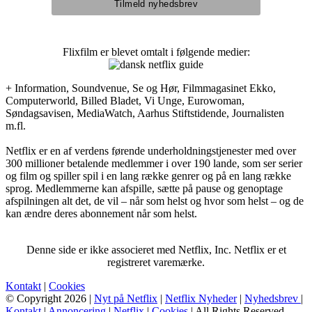
Flixfilm er blevet omtalt i følgende medier:
+ Information, Soundvenue, Se og Hør, Filmmagasinet Ekko,
Computerworld, Billed Bladet, Vi Unge, Eurowoman,
Søndagsavisen, MediaWatch, Aarhus Stiftstidende, Journalisten
m.fl.
Netflix er en af verdens førende underholdningstjenester med over
300 millioner betalende medlemmer i over 190 lande, som ser serier
og film og spiller spil i en lang række genrer og på en lang række
sprog. Medlemmerne kan afspille, sætte på pause og genoptage
afspilningen alt det, de vil – når som helst og hvor som helst – og de
kan ændre deres abonnement når som helst.
Denne side er ikke associeret med Netflix, Inc. Netflix er et
registreret varemærke.
Kontakt
|
Cookies
© Copyright 2026 |
Nyt på Netflix
|
Netflix Nyheder
|
Nyhedsbrev
|
Kontakt
|
Annoncering
|
Netflix
|
Cookies
| All Rights Reserved