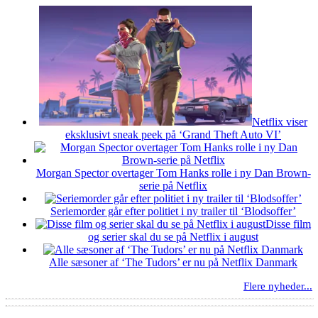
Netflix viser
eksklusivt sneak peek på ‘Grand Theft Auto VI’
Morgan Spector overtager Tom Hanks rolle i ny Dan Brown-
serie på Netflix
Seriemorder går efter politiet i ny trailer til ‘Blodsoffer’
Disse film
og serier skal du se på Netflix i august
Alle sæsoner af ‘The Tudors’ er nu på Netflix Danmark
Flere nyheder...