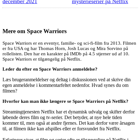
december 2021
mysterieserier på Netflix
Mere om
Space Warriors
Space Warriors er en eventyr, familie- og sci-fi-film fra 2013. Filmen
er fra USA og har Thomas Horn, Josh Lucas og Mira Sorvino på
rollelisten. Den har en karakter på IMDb på 4.5 stjerner ud af 10.
Space Warriors er tilgængelig på Netflix.
Leder du efter en Space Warriors anmeldelse?
Læs brugeranmeldelser og deltag i diskussionen ved at skrive din
egen anmeldelse i kommentarfeltet nedenfor. Hvad synes du om
filmen?
Hvorfor kan man ikke længere se Space Warriors på Netflix?
Streamingtjenesten Netflix har et dynamisk udvalg og skifter derfor
løbende deres film og tv-serier. Det betyder, at nye hele tiden
kommer til, men også at andre fjernes. Det kan derfor være årsagen
til, at filmen ikke kan afspilles eller er forsvundet fra Netflix.
Erfaringer viser, at film og serier ofte er tilgængelige på Netflix i