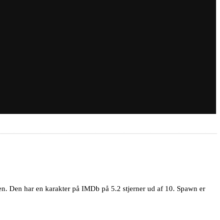
en. Den har en karakter på IMDb på 5.2 stjerner ud af 10. Spawn er