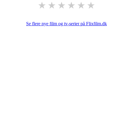
★
★
★
★
★
★
Se flere nye film og tv-serier på Flixfilm.dk