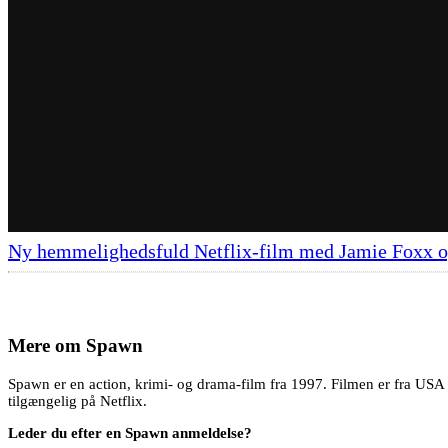
Ny hemmelighedsfuld Netflix-film med Jamie Foxx o
Mere om
Spawn
Spawn er en action, krimi- og drama-film fra 1997. Filmen er fra USA
tilgængelig på Netflix.
Leder du efter en Spawn anmeldelse?