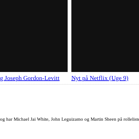
g Joseph Gordon-Levitt
Nyt på Netflix (Uge 9)
 og har Michael Jai White, John Leguizamo og Martin Sheen på rollelist