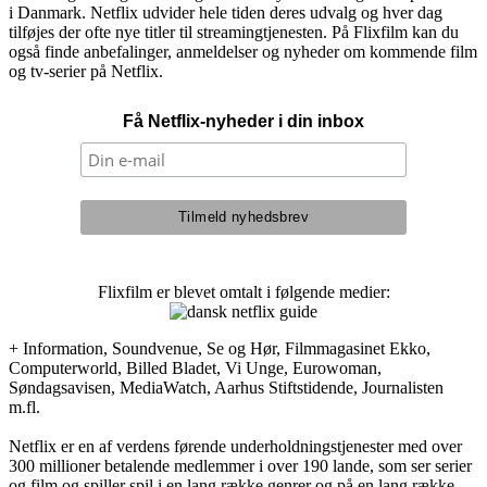
i Danmark. Netflix udvider hele tiden deres udvalg og hver dag
tilføjes der ofte nye titler til streamingtjenesten. På Flixfilm kan du
også finde anbefalinger, anmeldelser og nyheder om kommende film
og tv-serier på Netflix.
Få Netflix-nyheder i din inbox
Flixfilm er blevet omtalt i følgende medier:
+ Information, Soundvenue, Se og Hør, Filmmagasinet Ekko,
Computerworld, Billed Bladet, Vi Unge, Eurowoman,
Søndagsavisen, MediaWatch, Aarhus Stiftstidende, Journalisten
m.fl.
Netflix er en af verdens førende underholdningstjenester med over
300 millioner betalende medlemmer i over 190 lande, som ser serier
og film og spiller spil i en lang række genrer og på en lang række