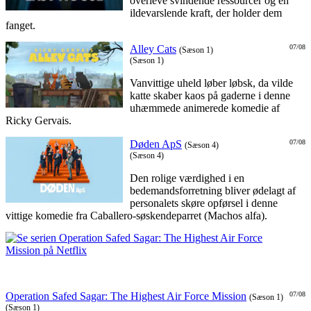
overleve svindende ressourcer og en
ildevarslende kraft, der holder dem
fanget.
Alley Cats
07/08
(Sæson 1)
(Sæson 1)
Vanvittige uheld løber løbsk, da vilde
katte skaber kaos på gaderne i denne
uhæmmede animerede komedie af
Ricky Gervais.
Døden ApS
07/08
(Sæson 4)
(Sæson 4)
Den rolige værdighed i en
bedemandsforretning bliver ødelagt af
personalets skøre opførsel i denne
vittige komedie fra Caballero-søskendeparret (Machos alfa).
Operation Safed Sagar: The Highest Air Force Mission
07/08
(Sæson 1)
(Sæson 1)