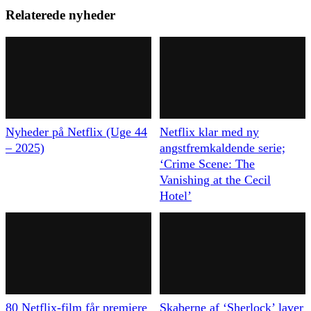
Relaterede nyheder
Nyheder på Netflix (Uge 44
Netflix klar med ny
– 2025)
angstfremkaldende serie;
‘Crime Scene: The
Vanishing at the Cecil
Hotel’
80 Netflix-film får premiere
Skaberne af ‘Sherlock’ laver