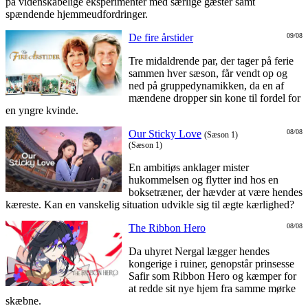
på videnskabelige eksperimenter med særlige gæster samt
spændende hjemmeudfordringer.
De fire årstider
09/08
Tre midaldrende par, der tager på ferie
sammen hver sæson, får vendt op og
ned på gruppedynamikken, da en af
mændene dropper sin kone til fordel for
en yngre kvinde.
Our Sticky Love
08/08
(Sæson 1)
(Sæson 1)
En ambitiøs anklager mister
hukommelsen og flytter ind hos en
boksetræner, der hævder at være hendes
kæreste. Kan en vanskelig situation udvikle sig til ægte kærlighed?
The Ribbon Hero
08/08
Da uhyret Nergal lægger hendes
kongerige i ruiner, genopstår prinsesse
Safir som Ribbon Hero og kæmper for
at redde sit nye hjem fra samme mørke
skæbne.