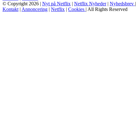
© Copyright 2026 |
Nyt på Netflix
|
Netflix Nyheder
|
Nyhedsbrev
|
Kontakt
|
Annoncering
|
Netflix
|
Cookies
| All Rights Reserved