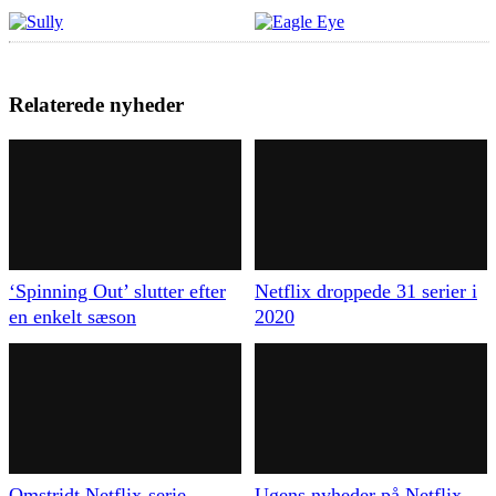
Relaterede nyheder
‘Spinning Out’ slutter efter
Netflix droppede 31 serier i
en enkelt sæson
2020
Omstridt Netflix-serie
Ugens nyheder på Netflix