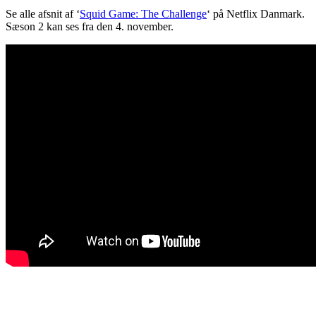
Se alle afsnit af ‘
Squid Game: The Challenge
‘ på Netflix Danmark.
Sæson 2 kan ses fra den 4. november.