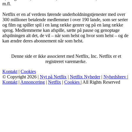
m.fl.
Netflix er en af verdens førende underholdningstjenester med over
300 millioner betalende medlemmer i over 190 lande, som ser serier
og film og spiller spil i en lang række genrer og på en lang række
sprog. Medlemmerne kan afspille, sætte på pause og genoptage
afspilningen alt det, de vil – når som helst og hvor som helst – og de
kan ændre deres abonnement når som helst.
Denne side er ikke associeret med Netflix, Inc. Netflix er et
registreret varemærke.
Kontakt
|
Cookies
© Copyright 2026 |
Nyt på Netflix
|
Netflix Nyheder
|
Nyhedsbrev
|
Kontakt
|
Annoncering
|
Netflix
|
Cookies
| All Rights Reserved