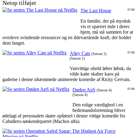
Netop tilføjet
The Last House
07/08
En familie, der på mystisk
vis er spærret inde i deres
hjem, må stå sammen for at
overleve svindende ressourcer og en ildevarslende kraft, der holder
dem fanget.
Alley Cats
07/08
(Sæson 1)
(Sæson 1)
Vanvittige uheld løber løbsk, da
vilde katte skaber kaos på
gaderne i denne uhæmmede animerede komedie af Ricky Gervais.
Døden ApS
07/08
(Sæson 4)
(Sæson 4)
Den rolige værdighed i en
bedemandsforretning bliver
ødelagt af personalets skøre opførsel i denne vittige komedie fra
Caballero-søskendeparret (Machos alfa).