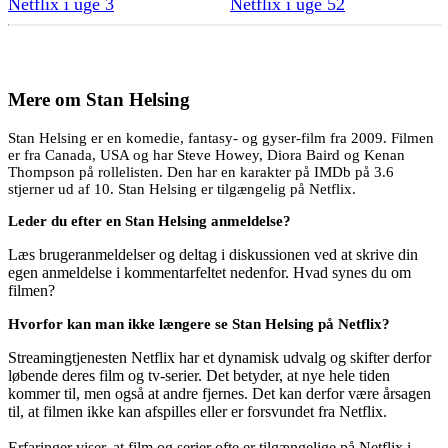
Netflix i uge 3
Netflix i uge 52
Mere om
Stan Helsing
Stan Helsing er en komedie, fantasy- og gyser-film fra 2009. Filmen
er fra Canada, USA og har Steve Howey, Diora Baird og Kenan
Thompson på rollelisten. Den har en karakter på IMDb på 3.6
stjerner ud af 10. Stan Helsing er tilgængelig på Netflix.
Leder du efter en Stan Helsing anmeldelse?
Læs brugeranmeldelser og deltag i diskussionen ved at skrive din
egen anmeldelse i kommentarfeltet nedenfor. Hvad synes du om
filmen?
Hvorfor kan man ikke længere se Stan Helsing på Netflix?
Streamingtjenesten Netflix har et dynamisk udvalg og skifter derfor
løbende deres film og tv-serier. Det betyder, at nye hele tiden
kommer til, men også at andre fjernes. Det kan derfor være årsagen
til, at filmen ikke kan afspilles eller er forsvundet fra Netflix.
Erfaringer viser, at film og serier ofte er tilgængelige på Netflix i