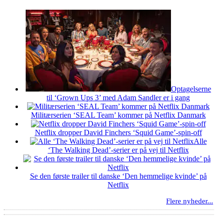
Optagelserne
til ‘Grown Ups 3’ med Adam Sandler er i gang
Militærserien ‘SEAL Team’ kommer på Netflix Danmark
Netflix dropper David Finchers ‘Squid Game’-spin-off
Alle
‘The Walking Dead’-serier er på vej til Netflix
Se den første trailer til danske ‘Den hemmelige kvinde’ på
Netflix
Flere nyheder...