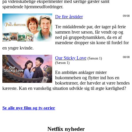
på videnskabelige eksperimenter med særlige gæster samt
spændende hjemmeudfordringer.
De fire årstider
09/08
Tre midaldrende par, der tager på ferie
sammen hver sæson, får vendt op og
ned på gruppedynamikken, da en af
mændene dropper sin kone til fordel for
en yngre kvinde.
Our Sticky Love
08/08
(Sæson 1)
(Sæson 1)
En ambitiøs anklager mister
hukommelsen og flytter ind hos en
boksetræner, der hævder at være hendes
kæreste. Kan en vanskelig situation udvikle sig til ægte kærlighed?
Se alle nye film og tv-serier
Netflix nyheder