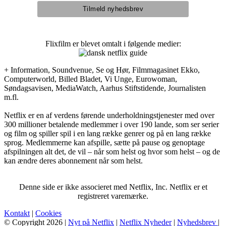
Flixfilm er blevet omtalt i følgende medier:
+ Information, Soundvenue, Se og Hør, Filmmagasinet Ekko,
Computerworld, Billed Bladet, Vi Unge, Eurowoman,
Søndagsavisen, MediaWatch, Aarhus Stiftstidende, Journalisten
m.fl.
Netflix er en af verdens førende underholdningstjenester med over
300 millioner betalende medlemmer i over 190 lande, som ser serier
og film og spiller spil i en lang række genrer og på en lang række
sprog. Medlemmerne kan afspille, sætte på pause og genoptage
afspilningen alt det, de vil – når som helst og hvor som helst – og de
kan ændre deres abonnement når som helst.
Denne side er ikke associeret med Netflix, Inc. Netflix er et
registreret varemærke.
Kontakt
|
Cookies
© Copyright 2026 |
Nyt på Netflix
|
Netflix Nyheder
|
Nyhedsbrev
|