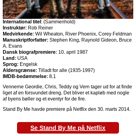
International titel
: (Sammenhold)
Instruktør:
Rob Reiner
Medvirkende:
Wil Wheaton, River Phoenix, Corey Feldman
Manuskriptforfatter:
Stephen King, Raynold Gideon, Bruce
A. Evans
Dansk biografpremiere:
10. april 1987
Land:
USA
Sprog:
Engelsk
Aldersgrænse:
Tilladt for alle (1935-1997)
IMDB-bedømmelse:
8.1
Vennerne Geordie, Chris, Teddy og Vern tager ud for at finde
liget af en forsvundet dreng. Det bliver et kapløb med nogle
af byens bøller og et eventyr for de fire.
Stand By Me havde premiere på Netflix den 30. marts 2014.
Se Stand By Me på Netflix