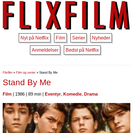
Nyt på Netflix
Film
Serier
Nyheder
Anmeldelser
Bedst på Netflix
Flixfilm
»
Film og serier
»
Stand By Me
Stand By Me
Film
| 1986 | 89 min |
Eventyr
,
Komedie
,
Drama