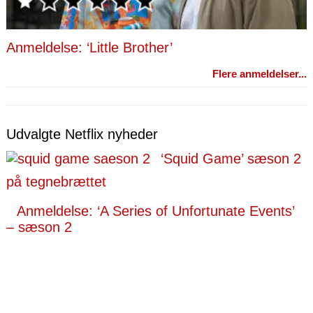
Anmeldelse: ‘Little Brother’
Flere anmeldelser...
Udvalgte Netflix nyheder
‘Squid Game’ sæson 2
på tegnebrættet
Anmeldelse: ‘A Series of Unfortunate Events’
– sæson 2
Netflix anbefalinger
Det skal du streame i weekenden: ‘American
Primeval’, ‘Ad Vitam’, ‘Gennembruddet’