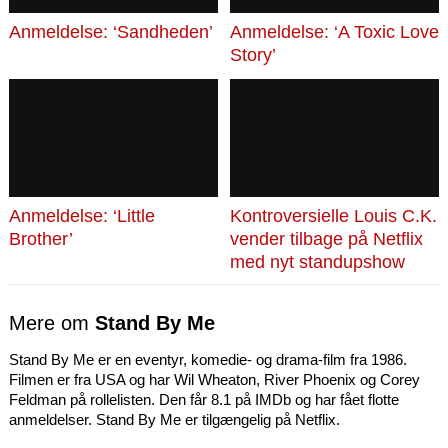
Anmeldelse: ‘Sandheden’
Anmeldelse: ‘A Toxic Love
Story’
Anmeldelse: ‘Little
Kontroversielle Louis C.K.
Brother’
vender tilbage på Netflix
med nyt standupshow
Mere om
Stand By Me
Stand By Me er en eventyr, komedie- og drama-film fra 1986.
Filmen er fra USA og har Wil Wheaton, River Phoenix og Corey
Feldman på rollelisten. Den får 8.1 på IMDb og har fået flotte
anmeldelser. Stand By Me er tilgængelig på Netflix.