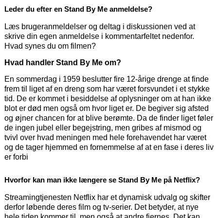
Leder du efter en Stand By Me anmeldelse?
Læs brugeranmeldelser og deltag i diskussionen ved at
skrive din egen anmeldelse i kommentarfeltet nedenfor.
Hvad synes du om filmen?
Hvad handler Stand By Me om?
En sommerdag i 1959 beslutter fire 12-årige drenge at finde
frem til liget af en dreng som har været forsvundet i et stykke
tid. De er kommet i besiddelse af oplysninger om at han ikke
blot er død men også om hvor liget er. De begiver sig afsted
og øjner chancen for at blive berømte. Da de finder liget føler
de ingen jubel eller begejstring, men gribes af mismod og
tvivl over hvad meningen med hele forehavendet har været
og de tager hjemmed en fornemmelse af at en fase i deres liv
er forbi
Hvorfor kan man ikke længere se Stand By Me på Netflix?
Streamingtjenesten Netflix har et dynamisk udvalg og skifter
derfor løbende deres film og tv-serier. Det betyder, at nye
hele tiden kommer til, men også at andre fjernes. Det kan