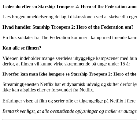
Leder du efter en Starship Troopers 2: Hero of the Federation anm
Læs brugeranmeldelser og deltag i diskussionen ved at skrive din eg
Hvad handler Starship Troopers 2: Hero of the Federation om?
En flok soldater fra The Federation kommer i kamp med truende kæmpei
Kan alle se filmen?
Videoen indeholder mange særdeles uhyggelige kampscener med bunke
derfor, at filmen vil kunne virke skræmmende på unge under 15 år
Hvorfor kan man ikke længere se Starship Troopers 2: Hero of the
Streamingtjenesten Netflix har et dynamisk udvalg og skifter derfor løb
ikke kan afspilles eller er forsvundet fra Netflix.
Erfaringer viser, at film og serier ofte er tilgængelige på Netflix i fler
Bemærk venligst, at alle ovenstående oplysninger og trailer er autogen