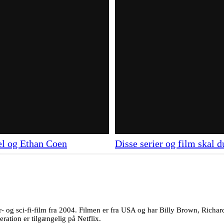
oel og Ethan Coen
Disse serier og film skal d
r- og sci-fi-film fra 2004. Filmen er fra USA og har Billy Brown, Richar
ration er tilgængelig på Netflix.