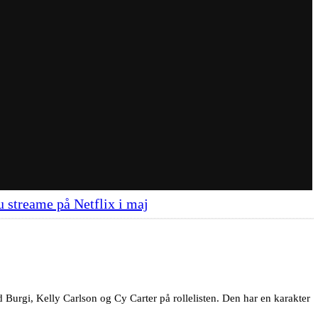
u streame på Netflix i maj
d Burgi, Kelly Carlson og Cy Carter på rollelisten. Den har en karakter