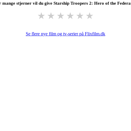
 mange stjerner vil du give Starship Troopers 2: Hero of the Federa
★
★
★
★
★
★
Se flere nye film og tv-serier på Flixfilm.dk