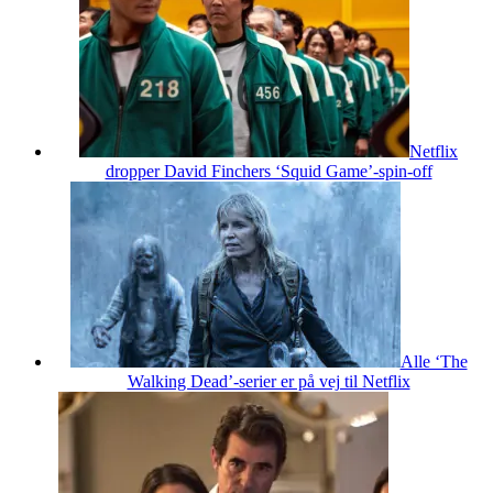
Netflix
dropper David Finchers ‘Squid Game’-spin-off
Alle ‘The
Walking Dead’-serier er på vej til Netflix