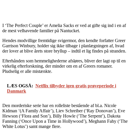
I ‘The Perfect Couple’ er Amelia Sacks er ved at gifte sig ind i en af
de mest velhavende familier på Nantucket.
Hendes modvillige fremtidige svigermor, den kendte forfatter Greer
Garrison Winbury, holder sig ikke tilbage i planlægningen af, hvad
der lover at blive årets store bryllup – indtil et lig findes på stranden.
Efterhånden som hemmelighederne afsløres, bliver der lagt op til en
virkelig efterforskning, der minder om en af Greers romaner.
Pludselig er alle mistænkte.
LÆS OGSÅ:
Netflix tilbyder igen gratis prøveperiode i
Danmark
Den morderiske serie har en rolleliste bestående af bl.a. Nicole
Kidman ‘(A Family Affair’), Liev Schreiber (‘Ray Donovan’), Eve
Hewson (‘Flora and Son’), Billy Howle (‘The Serpent’), Dakota
Fanning (‘Once Upon a Time in Hollywood’), Meghann Fahy (‘The
White Lotus’) samt mange flere.