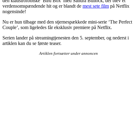
den klaustrofobiske ‘Bird Box’ med Sandra Bullock, der blev et
verdensomspændende hit og er blandt de
mest sete film
på Netflix
nogensinde!
Nu er hun tilbage med den stjernespækkede mini-serie ‘The Perfect
Couple’, som ligeledes får eksklusiv premiere på Netflix.
Serien lander på streamingtjenesten den 5. september, og nederst i
artiklen kan du se første teaser.
Artiklen fortsætter under annoncen