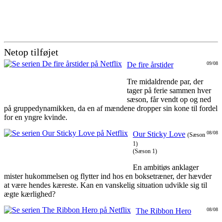
Netop tilføjet
De fire årstider
09/08
Tre midaldrende par, der
tager på ferie sammen hver
sæson, får vendt op og ned
på gruppedynamikken, da en af mændene dropper sin kone til fordel
for en yngre kvinde.
Our Sticky Love
08/08
(Sæson
1)
(Sæson 1)
En ambitiøs anklager
mister hukommelsen og flytter ind hos en boksetræner, der hævder
at være hendes kæreste. Kan en vanskelig situation udvikle sig til
ægte kærlighed?
The Ribbon Hero
08/08