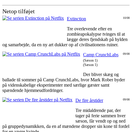
Netop tilføjet
Extinction
10/08
Tre overlevende efter en
zombieapokalypse tvinges til at
lægge deres fjendskab på hylden
og samarbejde, da en ny art dukker op af civilisationens ruiner.
Camp CrunchLabs
09/08
(Sæson 1)
(Sæson 1)
Der bliver skæg og
ballade til sommer på Camp CrunchLabs, hvor Mark Rober byder
på videnskabelige eksperimenter med særlige gæster samt
spændende hjemmeudfordringer.
De fire årstider
09/08
Tre midaldrende par, der
tager på ferie sammen hver
sæson, får vendt op og ned
på gruppedynamikken, da en af mændene dropper sin kone til fordel
for en yngre kvinde.