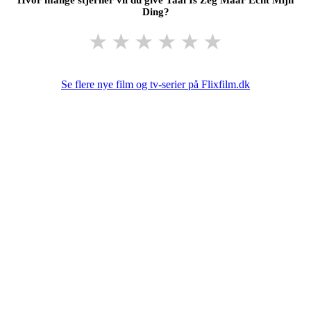
Ding?
★
★
★
★
★
★
Se flere nye film og tv-serier på Flixfilm.dk