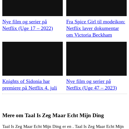
Nye film og serier på
Fra Spice Girl til modeikon:
Netflix (Uge 17 – 2022)
Netflix laver dokumentar
om Victoria Beckham
Knights of Sidonia har
Nye film og serier på
premiere på Netflix 4. juli
Netflix (Uge 47 – 2023)
Mere om
Taal Is Zeg Maar Echt Mijn Ding
Taal Is Zeg Maar Echt Mijn Ding er en . Taal Is Zeg Maar Echt Mijn