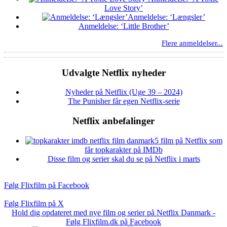
Love Story’
Anmeldelse: ‘Længsler’
Anmeldelse: ‘Little Brother’
Flere anmeldelser...
Udvalgte Netflix nyheder
Nyheder på Netflix (Uge 39 – 2024)
The Punisher får egen Netflix-serie
Netflix anbefalinger
5 film på Netflix som
får topkarakter på IMDb
Disse film og serier skal du se på Netflix i marts
Følg Flixfilm på Facebook
Følg Flixfilm på X
Hold dig opdateret med nye film og serier på Netflix Danmark -
Følg Flixfilm.dk på Facebook