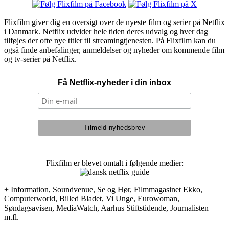
Flixfilm giver dig en oversigt over de nyeste film og serier på Netflix
i Danmark. Netflix udvider hele tiden deres udvalg og hver dag
tilføjes der ofte nye titler til streamingtjenesten. På Flixfilm kan du
også finde anbefalinger, anmeldelser og nyheder om kommende film
og tv-serier på Netflix.
Få Netflix-nyheder i din inbox
Flixfilm er blevet omtalt i følgende medier:
+ Information, Soundvenue, Se og Hør, Filmmagasinet Ekko,
Computerworld, Billed Bladet, Vi Unge, Eurowoman,
Søndagsavisen, MediaWatch, Aarhus Stiftstidende, Journalisten
m.fl.