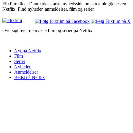
Flixfilm.dk er Danmarks største nyhedsside om streamingtjenesten
Netflix. Find nyheder, anmeldelser, film og serier.
Oversigt over de nyeste film og serier på Netflix
Nyt på Netflix
Film
Serier
Nyheder
Anmeldelser
Bedst på Netflix