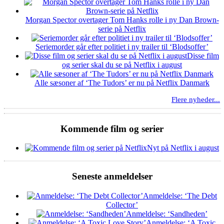
Morgan Spector overtager Tom Hanks rolle i ny Dan Brown-
serie på Netflix
Seriemorder går efter politiet i ny trailer til ‘Blodsoffer’
Disse film
og serier skal du se på Netflix i august
Alle sæsoner af ‘The Tudors’ er nu på Netflix Danmark
Flere nyheder...
Kommende film og serier
Nyt på Netflix i august
Seneste anmeldelser
Anmeldelse: ‘The Debt
Collector’
Anmeldelse: ‘Sandheden’
Anmeldelse: ‘A Toxic