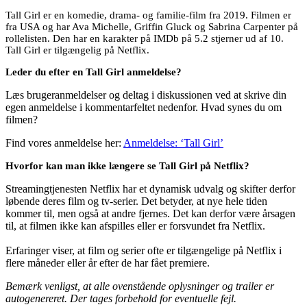
Tall Girl er en komedie, drama- og familie-film fra 2019. Filmen er
fra USA og har Ava Michelle, Griffin Gluck og Sabrina Carpenter på
rollelisten. Den har en karakter på IMDb på 5.2 stjerner ud af 10.
Tall Girl er tilgængelig på Netflix.
Leder du efter en Tall Girl anmeldelse?
Læs brugeranmeldelser og deltag i diskussionen ved at skrive din
egen anmeldelse i kommentarfeltet nedenfor. Hvad synes du om
filmen?
Find vores anmeldelse her:
Anmeldelse: ‘Tall Girl’
Hvorfor kan man ikke længere se Tall Girl på Netflix?
Streamingtjenesten Netflix har et dynamisk udvalg og skifter derfor
løbende deres film og tv-serier. Det betyder, at nye hele tiden
kommer til, men også at andre fjernes. Det kan derfor være årsagen
til, at filmen ikke kan afspilles eller er forsvundet fra Netflix.
Erfaringer viser, at film og serier ofte er tilgængelige på Netflix i
flere måneder eller år efter de har fået premiere.
Bemærk venligst, at alle ovenstående oplysninger og trailer er
autogenereret. Der tages forbehold for eventuelle fejl.