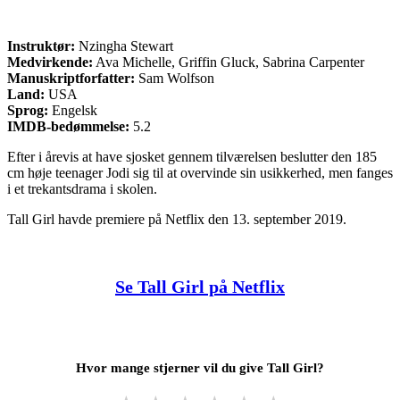
Instruktør:
Nzingha Stewart
Medvirkende:
Ava Michelle, Griffin Gluck, Sabrina Carpenter
Manuskriptforfatter:
Sam Wolfson
Land:
USA
Sprog:
Engelsk
IMDB-bedømmelse:
5.2
Efter i årevis at have sjosket gennem tilværelsen beslutter den 185
cm høje teenager Jodi sig til at overvinde sin usikkerhed, men fanges
i et trekantsdrama i skolen.
Tall Girl havde premiere på Netflix den 13. september 2019.
Se Tall Girl på Netflix
Hvor mange stjerner vil du give Tall Girl?