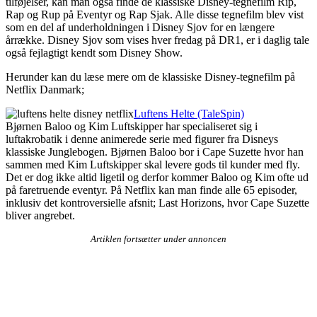
tilføjelser, kan man også finde de klassiske Disney-tegnefilm Rip,
Rap og Rup på Eventyr og Rap Sjak. Alle disse tegnefilm blev vist
som en del af underholdningen i Disney Sjov for en længere
årrække. Disney Sjov som vises hver fredag på DR1, er i daglig tale
også fejlagtigt kendt som Disney Show.
Herunder kan du læse mere om de klassiske Disney-tegnefilm på
Netflix Danmark;
Luftens Helte (TaleSpin)
Bjørnen Baloo og Kim Luftskipper har specialiseret sig i
luftakrobatik i denne animerede serie med figurer fra Disneys
klassiske Junglebogen. Bjørnen Baloo bor i Cape Suzette hvor han
sammen med Kim Luftskipper skal levere gods til kunder med fly.
Det er dog ikke altid ligetil og derfor kommer Baloo og Kim ofte ud
på faretruende eventyr. På Netflix kan man finde alle 65 episoder,
inklusiv det kontroversielle afsnit; Last Horizons, hvor Cape Suzette
bliver angrebet.
Artiklen fortsætter under annoncen