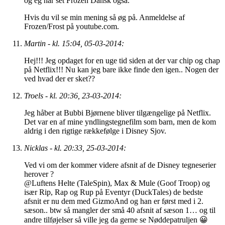
og eg har set Frozen Dansk også.
Hvis du vil se min mening så øg på. Anmeldelse af
Frozen/Frost på youtube.com.
Martin - kl. 15:04, 05-03-2014:
Hej!!! Jeg opdaget for en uge tid siden at der var chip og chap
på Netflix!!! Nu kan jeg bare ikke finde den igen.. Nogen der
ved hvad der er sket??
Troels - kl. 20:36, 23-03-2014:
Jeg håber at Bubbi Bjørnene bliver tilgængelige på Netflix.
Det var en af mine yndlingstegnefilm som barn, men de kom
aldrig i den rigtige rækkefølge i Disney Sjov.
Nicklas - kl. 20:33, 25-03-2014:
Ved vi om der kommer videre afsnit af de Disney tegneserier
herover ?
@Luftens Helte (TaleSpin), Max & Mule (Goof Troop) og
især Rip, Rap og Rup på Eventyr (DuckTales) de bedste
afsnit er nu dem med GizmoAnd og han er først med i 2.
sæson.. btw så mangler der små 40 afsnit af sæson 1… og til
andre tilføjelser så ville jeg da gerne se Nøddepatruljen 😀