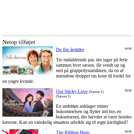
Netop tilføjet
De fire årstider
09/08
Tre midaldrende par, der tager på ferie
sammen hver sæson, får vendt op og
ned på gruppedynamikken, da en af
mændene dropper sin kone til fordel for
en yngre kvinde.
Our Sticky Love
08/08
(Sæson 1)
(Sæson 1)
En ambitiøs anklager mister
hukommelsen og flytter ind hos en
boksetræner, der hævder at være hendes
kæreste. Kan en vanskelig situation udvikle sig til ægte kærlighed?
The Ribbon Hero
08/08