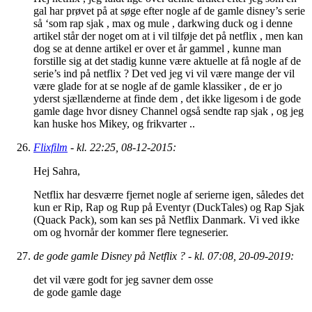
gal har prøvet på at søge efter nogle af de gamle disney’s serie
så ‘som rap sjak , max og mule , darkwing duck og i denne
artikel står der noget om at i vil tilføje det på netflix , men kan
dog se at denne artikel er over et år gammel , kunne man
forstille sig at det stadig kunne være aktuelle at få nogle af de
serie’s ind på netflix ? Det ved jeg vi vil være mange der vil
være glade for at se nogle af de gamle klassiker , de er jo
yderst sjællænderne at finde dem , det ikke ligesom i de gode
gamle dage hvor disney Channel også sendte rap sjak , og jeg
kan huske hos Mikey, og frikvarter ..
Flixfilm
- kl. 22:25, 08-12-2015:
Hej Sahra,
Netflix har desværre fjernet nogle af serierne igen, således det
kun er Rip, Rap og Rup på Eventyr (DuckTales) og Rap Sjak
(Quack Pack), som kan ses på Netflix Danmark. Vi ved ikke
om og hvornår der kommer flere tegneserier.
de gode gamle Disney på Netflix ? - kl. 07:08, 20-09-2019:
det vil være godt for jeg savner dem osse
de gode gamle dage