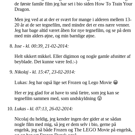
de første famile film jeg har set i bio siden How To Train Your
Dragon.
Men jeg ved at at der er svært for mange i alderen mellem 13-
20 år at de ser tegnefilm, med mindre det er ens nære venner.
Jeg har bage altid været åben for nye tegnefilm, og se på dem
med min alders øjne, og min barnlige øjne.
Isse - kl. 00:39, 21-02-2014:
Helt sikkert mikkel. Eller digimon og nogle gamle afsnitter af
beyblade. Det kunne være fed.:-)
Nikolaj - kl. 15:47, 23-02-2014:
Lukas: Jeg har også lige set Frozen og Lego Movie 😀
Her er jeg glad for at have to små fætre, som jeg kan se
tegnefilm sammen med, som undskyldning 😛
Lukas - kl. 07:13, 26-02-2014:
Nicolaj du heldig, jeg kender ingen der gider at se sådan
nogle film med mig, så jeg er dem selv i bio, gerne på
engelsk, jeg så både Frozen og The LEGO Movie på engelsk,