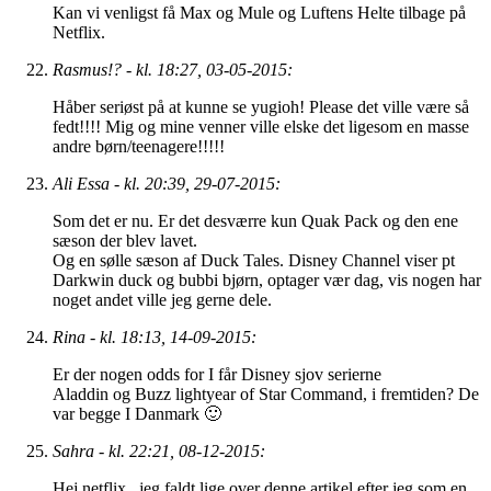
Kan vi venligst få Max og Mule og Luftens Helte tilbage på
Netflix.
Rasmus!? - kl. 18:27, 03-05-2015:
Håber seriøst på at kunne se yugioh! Please det ville være så
fedt!!!! Mig og mine venner ville elske det ligesom en masse
andre børn/teenagere!!!!!
Ali Essa - kl. 20:39, 29-07-2015:
Som det er nu. Er det desværre kun Quak Pack og den ene
sæson der blev lavet.
Og en sølle sæson af Duck Tales. Disney Channel viser pt
Darkwin duck og bubbi bjørn, optager vær dag, vis nogen har
noget andet ville jeg gerne dele.
Rina - kl. 18:13, 14-09-2015:
Er der nogen odds for I får Disney sjov serierne
Aladdin og Buzz lightyear of Star Command, i fremtiden? De
var begge I Danmark 🙂
Sahra - kl. 22:21, 08-12-2015:
Hej netflix , jeg faldt lige over denne artikel efter jeg som en