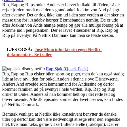
Rip, Rap og Rups onkel Anders er blevet indkaldt til flåden, så de
rejser jorden rundt med deres grandonkel Joakim von And på jagt
efter eventyr. Det er dog ikke kun ud i den stor verden at der sker en
masse ting for i Andeby hærger Bjørnebanden nemlig. De er ude
efter Joakim von Ands mange penge og gør alle mulige forsøg på at
komme ind i pengetanken. Der er lavet 4 sæsoner af Rip, Rap og
Rup på Eventyr. På Netflix Danmark kan man se første sæson.
LÆS OGSÅ:
José Mourinho får sin egen Netflix-
dokumentar - Se trailer
Rap Sjak (Quack Pack)
Rip, Rap og Rup elsker biler, sport og piger, men de kan også stadig
lide at lave rav i den for onkel Anders i denne sjove Disney-serie.
Anders And arbejde som kameramand for Andersine og derfor
kommer familien ud på eventyr i hele verden. Rip, Rap og Rup
driller tit Onkel Anders så han kommer helt op i det røde felt og
bliver rasende. Alle 38 episoder som er der lavet i serien, kan findes
på Netflix Danmark.
Bemærk venligst, at Netflix ikke konsekvent benytter de danske
titler og derfor kan det være nødvendigt at søge efter den engelske
titel, hvis man f.eks. gerne vil se Luftens Helte (TaleSpin). Der er