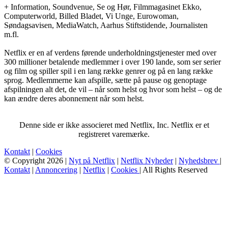
+ Information, Soundvenue, Se og Hør, Filmmagasinet Ekko,
Computerworld, Billed Bladet, Vi Unge, Eurowoman,
Søndagsavisen, MediaWatch, Aarhus Stiftstidende, Journalisten
m.fl.
Netflix er en af verdens førende underholdningstjenester med over
300 millioner betalende medlemmer i over 190 lande, som ser serier
og film og spiller spil i en lang række genrer og på en lang række
sprog. Medlemmerne kan afspille, sætte på pause og genoptage
afspilningen alt det, de vil – når som helst og hvor som helst – og de
kan ændre deres abonnement når som helst.
Denne side er ikke associeret med Netflix, Inc. Netflix er et
registreret varemærke.
Kontakt
|
Cookies
© Copyright 2026 |
Nyt på Netflix
|
Netflix Nyheder
|
Nyhedsbrev
|
Kontakt
|
Annoncering
|
Netflix
|
Cookies
| All Rights Reserved