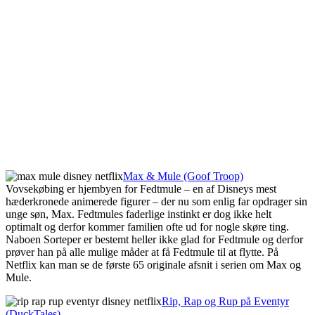
Max & Mule (Goof Troop)
Vovsekøbing er hjembyen for Fedtmule – en af Disneys mest
hæderkronede animerede figurer – der nu som enlig far opdrager sin
unge søn, Max. Fedtmules faderlige instinkt er dog ikke helt
optimalt og derfor kommer familien ofte ud for nogle skøre ting.
Naboen Sorteper er bestemt heller ikke glad for Fedtmule og derfor
prøver han på alle mulige måder at få Fedtmule til at flytte. På
Netflix kan man se de første 65 originale afsnit i serien om Max og
Mule.
Rip, Rap og Rup på Eventyr
(DuckTales)