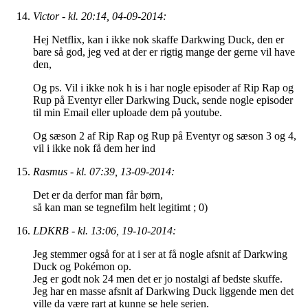
Victor - kl. 20:14, 04-09-2014:
Hej Netflix, kan i ikke nok skaffe Darkwing Duck, den er
bare så god, jeg ved at der er rigtig mange der gerne vil have
den,
Og ps. Vil i ikke nok h is i har nogle episoder af Rip Rap og
Rup på Eventyr eller Darkwing Duck, sende nogle episoder
til min Email eller uploade dem på youtube.
Og sæson 2 af Rip Rap og Rup på Eventyr og sæson 3 og 4,
vil i ikke nok få dem her ind
Rasmus - kl. 07:39, 13-09-2014:
Det er da derfor man får børn,
så kan man se tegnefilm helt legitimt ; 0)
LDKRB - kl. 13:06, 19-10-2014:
Jeg stemmer også for at i ser at få nogle afsnit af Darkwing
Duck og Pokémon op.
Jeg er godt nok 24 men det er jo nostalgi af bedste skuffe.
Jeg har en masse afsnit af Darkwing Duck liggende men det
ville da være rart at kunne se hele serien.