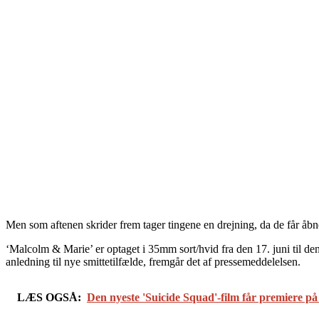
Men som aftenen skrider frem tager tingene en drejning, da de får åbne
‘Malcolm & Marie’ er optaget i 35mm sort/hvid fra den 17. juni til d
anledning til nye smittetilfælde, fremgår det af pressemeddelelsen.
LÆS OGSÅ:
Den nyeste 'Suicide Squad'-film får premiere på 