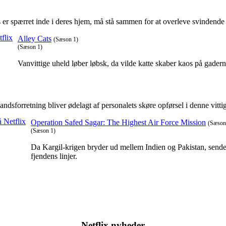
s er spærret inde i deres hjem, må stå sammen for at overleve svindende 
Alley Cats
(Sæson 1)
(Sæson 1)
Vanvittige uheld løber løbsk, da vilde katte skaber kaos på ga
dsforretning bliver ødelagt af personalets skøre opførsel i denne vitt
Operation Safed Sagar: The Highest Air Force Mission
(Sæson
(Sæson 1)
Da Kargil-krigen bryder ud mellem Indien og Pakistan, sende
fjendens linjer.
Netflix nyheder