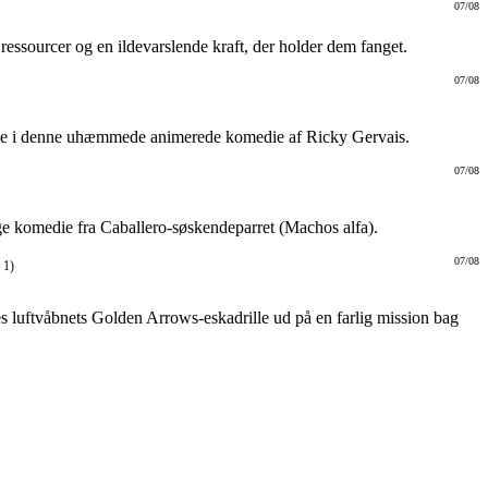
07/08
ressourcer og en ildevarslende kraft, der holder dem fanget.
07/08
derne i denne uhæmmede animerede komedie af Ricky Gervais.
07/08
ige komedie fra Caballero-søskendeparret (Machos alfa).
07/08
 1)
s luftvåbnets Golden Arrows-eskadrille ud på en farlig mission bag