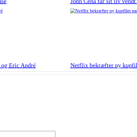
use
John Cena får sit liv vendt
 og Eric André
Netflix bekræfter ny kupf