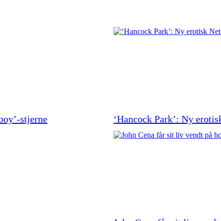
boy’-stjerne
‘Hancock Park’: Ny erotisk