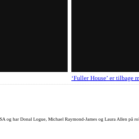
‘Fuller House’ er tilbage 
USA og har Donal Logue, Michael Raymond-James og Laura Allen på rollel