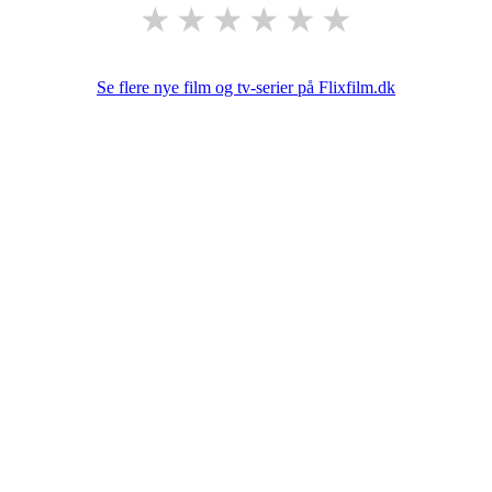
★
★
★
★
★
★
Se flere nye film og tv-serier på Flixfilm.dk