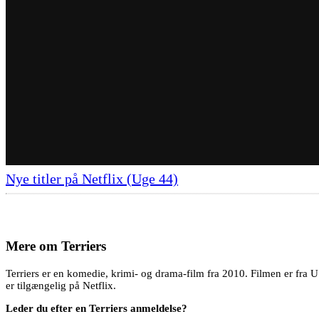
Nye titler på Netflix (Uge 44)
Mere om
Terriers
Terriers er en komedie, krimi- og drama-film fra 2010. Filmen er fra 
er tilgængelig på Netflix.
Leder du efter en Terriers anmeldelse?