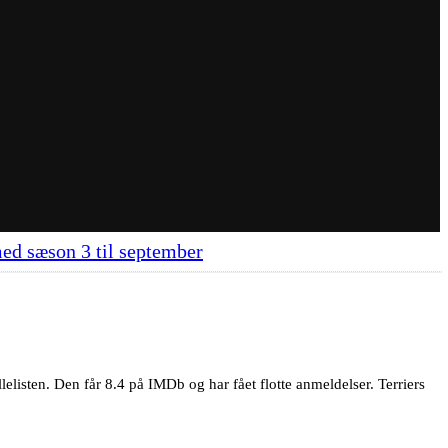
med sæson 3 til september
isten. Den får 8.4 på IMDb og har fået flotte anmeldelser. Terriers