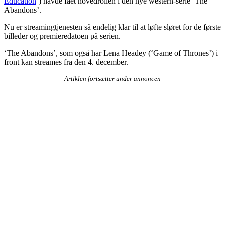
Education
‘) havde fået hovedrollen i den nye western-serie ‘The
Abandons’.
Nu er streamingtjenesten så endelig klar til at løfte sløret for de første
billeder og premieredatoen på serien.
‘The Abandons’, som også har Lena Headey (‘Game of Thrones’) i
front kan streames fra den 4. december.
Artiklen fortsætter under annoncen