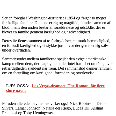
Serien foregår i Washington-territoriet i 1854 og følger to meget
forskellige familier. Den ene er rig og magtfuld, bundet sammen af
blod, mens den anden består af forældreløse og udstødte, der er
blevet en familie gennem kærlighed og nødvendighed.
Deres liv flettes sammen af to forbrydelser, en mørk hemmelighed,
en forbudt kærlighed og et stykke jord, hvor der gemmer sig sølv
under overfladen.
Sammenstødet mellem familierne spejler den evige amerikanske
kamp mellem dem, der har, og dem, der intet har – i et område, hvor
retfærdigheden sjældent når frem. Det sammenstød danner rammen
om en fortælling om kærlighed, forræderi og overlevelse.
LÆS OGSÅ:
Las Vegas-dramaet 'The Roman' får flere
store navne
Foruden allerede nævnte medvirker også Nick Robinson, Diana
Silvers, Lamar Johnson, Natalia del Riego, Lucas Till, Aisling
Franciosi og Toby Hemingway.