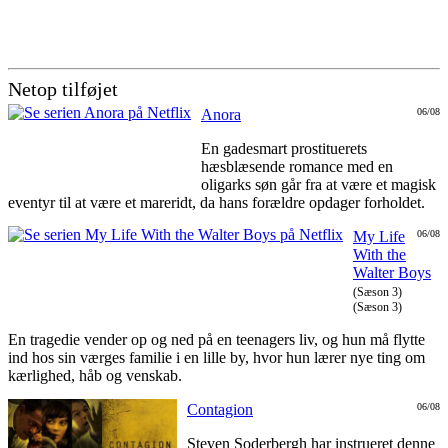
Netop tilføjet
Anora
06/08
En gadesmart prostituerets
hæsblæsende romance med en
oligarks søn går fra at være et magisk
eventyr til at være et mareridt, da hans forældre opdager forholdet.
My Life
06/08
With the
Walter Boys
(Sæson 3)
(Sæson 3)
En tragedie vender op og ned på en teenagers liv, og hun må flytte
ind hos sin værges familie i en lille by, hvor hun lærer nye ting om
kærlighed, håb og venskab.
Contagion
06/08
Steven Soderbergh har instrueret denne