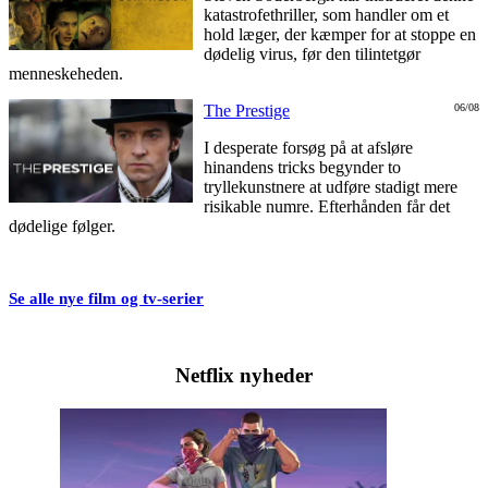
katastrofethriller, som handler om et
hold læger, der kæmper for at stoppe en
dødelig virus, før den tilintetgør
menneskeheden.
The Prestige
06/08
I desperate forsøg på at afsløre
hinandens tricks begynder to
tryllekunstnere at udføre stadigt mere
risikable numre. Efterhånden får det
dødelige følger.
Se alle nye film og tv-serier
Netflix nyheder