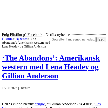
Følg Flixfilm på Facebook
- Netflix nyheder
Flixfilm
»
Nyheder
»
‘The
Søg
Abandons’: Amerikansk western med
Lena Headey og Gillian Anderson
‘The Abandons’: Amerikansk
western med Lena Headey og
Gillian Anderson
02/10/2025 | Flixfilm
I 2023 kunne Netflix
afsløre
, at Gillian Anderson (‘X-Files’, ‘
Sex