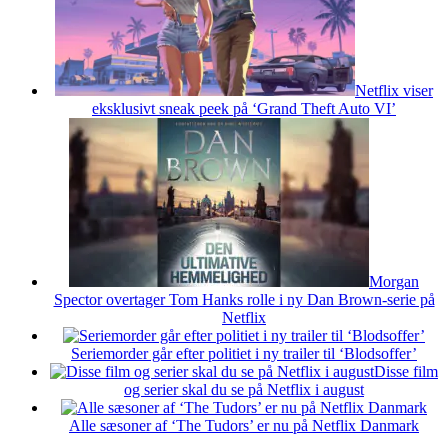
Netflix viser
eksklusivt sneak peek på ‘Grand Theft Auto VI’
Morgan
Spector overtager Tom Hanks rolle i ny Dan Brown-serie på
Netflix
Seriemorder går efter politiet i ny trailer til ‘Blodsoffer’
Disse film
og serier skal du se på Netflix i august
Alle sæsoner af ‘The Tudors’ er nu på Netflix Danmark