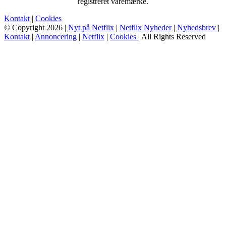
registreret varemærke.
Kontakt
|
Cookies
© Copyright 2026 |
Nyt på Netflix
|
Netflix Nyheder
|
Nyhedsbrev
|
Kontakt
|
Annoncering
|
Netflix
|
Cookies
| All Rights Reserved