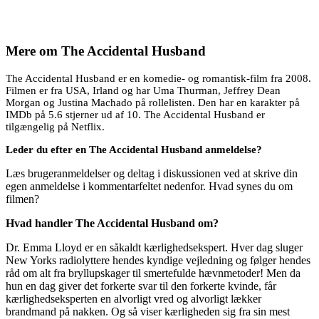
Mere om
The Accidental Husband
The Accidental Husband er en komedie- og romantisk-film fra 2008.
Filmen er fra USA, Irland og har Uma Thurman, Jeffrey Dean
Morgan og Justina Machado på rollelisten. Den har en karakter på
IMDb på 5.6 stjerner ud af 10. The Accidental Husband er
tilgængelig på Netflix.
Leder du efter en The Accidental Husband anmeldelse?
Læs brugeranmeldelser og deltag i diskussionen ved at skrive din
egen anmeldelse i kommentarfeltet nedenfor. Hvad synes du om
filmen?
Hvad handler The Accidental Husband om?
Dr. Emma Lloyd er en såkaldt kærlighedsekspert. Hver dag sluger
New Yorks radiolyttere hendes kyndige vejledning og følger hendes
råd om alt fra bryllupskager til smertefulde hævnmetoder! Men da
hun en dag giver det forkerte svar til den forkerte kvinde, får
kærlighedseksperten en alvorligt vred og alvorligt lækker
brandmand på nakken. Og så viser kærligheden sig fra sin mest