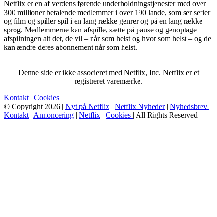
Netflix er en af verdens førende underholdningstjenester med over
300 millioner betalende medlemmer i over 190 lande, som ser serier
og film og spiller spil i en lang række genrer og på en lang række
sprog. Medlemmerne kan afspille, sætte på pause og genoptage
afspilningen alt det, de vil – når som helst og hvor som helst – og de
kan ændre deres abonnement når som helst.
Denne side er ikke associeret med Netflix, Inc. Netflix er et
registreret varemærke.
Kontakt
|
Cookies
© Copyright 2026 |
Nyt på Netflix
|
Netflix Nyheder
|
Nyhedsbrev
|
Kontakt
|
Annoncering
|
Netflix
|
Cookies
| All Rights Reserved