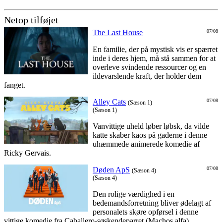
Netop tilføjet
The Last House
07/08
En familie, der på mystisk vis er spærret
inde i deres hjem, må stå sammen for at
overleve svindende ressourcer og en
ildevarslende kraft, der holder dem
fanget.
Alley Cats
07/08
(Sæson 1)
(Sæson 1)
Vanvittige uheld løber løbsk, da vilde
katte skaber kaos på gaderne i denne
uhæmmede animerede komedie af
Ricky Gervais.
Døden ApS
07/08
(Sæson 4)
(Sæson 4)
Den rolige værdighed i en
bedemandsforretning bliver ødelagt af
personalets skøre opførsel i denne
vittige komedie fra Caballero-søskendeparret (Machos alfa).