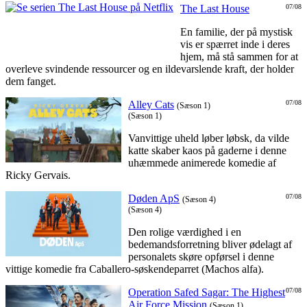
The Last House
07/08
En familie, der på mystisk
vis er spærret inde i deres
hjem, må stå sammen for at
overleve svindende ressourcer og en ildevarslende kraft, der holder
dem fanget.
Alley Cats
07/08
(Sæson 1)
(Sæson 1)
Vanvittige uheld løber løbsk, da vilde
katte skaber kaos på gaderne i denne
uhæmmede animerede komedie af
Ricky Gervais.
Døden ApS
07/08
(Sæson 4)
(Sæson 4)
Den rolige værdighed i en
bedemandsforretning bliver ødelagt af
personalets skøre opførsel i denne
vittige komedie fra Caballero-søskendeparret (Machos alfa).
Operation Safed Sagar: The Highest
07/08
Air Force Mission
(Sæson 1)