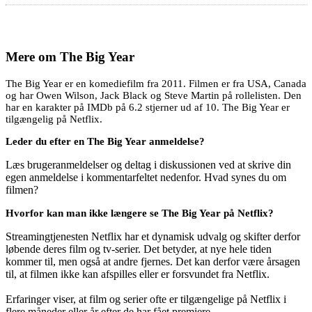
Mere om
The Big Year
The Big Year er en komediefilm fra 2011. Filmen er fra USA, Canada
og har Owen Wilson, Jack Black og Steve Martin på rollelisten. Den
har en karakter på IMDb på 6.2 stjerner ud af 10. The Big Year er
tilgængelig på Netflix.
Leder du efter en The Big Year anmeldelse?
Læs brugeranmeldelser og deltag i diskussionen ved at skrive din
egen anmeldelse i kommentarfeltet nedenfor. Hvad synes du om
filmen?
Hvorfor kan man ikke længere se The Big Year på Netflix?
Streamingtjenesten Netflix har et dynamisk udvalg og skifter derfor
løbende deres film og tv-serier. Det betyder, at nye hele tiden
kommer til, men også at andre fjernes. Det kan derfor være årsagen
til, at filmen ikke kan afspilles eller er forsvundet fra Netflix.
Erfaringer viser, at film og serier ofte er tilgængelige på Netflix i
flere måneder eller år efter de har fået premiere.