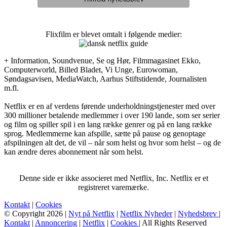
Flixfilm er blevet omtalt i følgende medier:
+ Information, Soundvenue, Se og Hør, Filmmagasinet Ekko,
Computerworld, Billed Bladet, Vi Unge, Eurowoman,
Søndagsavisen, MediaWatch, Aarhus Stiftstidende, Journalisten
m.fl.
Netflix er en af verdens førende underholdningstjenester med over
300 millioner betalende medlemmer i over 190 lande, som ser serier
og film og spiller spil i en lang række genrer og på en lang række
sprog. Medlemmerne kan afspille, sætte på pause og genoptage
afspilningen alt det, de vil – når som helst og hvor som helst – og de
kan ændre deres abonnement når som helst.
Denne side er ikke associeret med Netflix, Inc. Netflix er et
registreret varemærke.
Kontakt
|
Cookies
© Copyright 2026 |
Nyt på Netflix
|
Netflix Nyheder
|
Nyhedsbrev
|
Kontakt
|
Annoncering
|
Netflix
|
Cookies
| All Rights Reserved