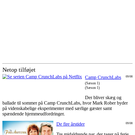
Netop tilføjet
Camp CrunchLabs
09/08
(Sæson 1)
(Sæson 1)
Der bliver skæg og
ballade til sommer på Camp CrunchLabs, hvor Mark Rober byder
på videnskabelige eksperimenter med særlige gæster samt
spændende hjemmeudfordringer.
De fire årstider
09/08
Tre midaldrende par, der tager på ferie