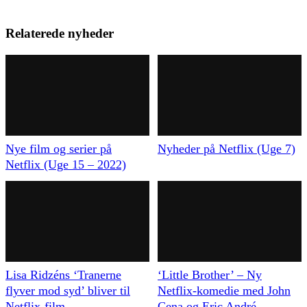
Relaterede nyheder
Nye film og serier på
Nyheder på Netflix (Uge 7)
Netflix (Uge 15 – 2022)
Lisa Ridzéns ‘Tranerne
‘Little Brother’ – Ny
flyver mod syd’ bliver til
Netflix-komedie med John
Netflix-film
Cena og Eric André