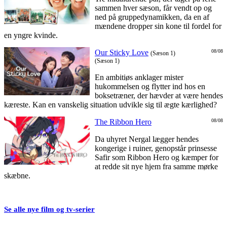
sammen hver sæson, får vendt op og
ned på gruppedynamikken, da en af
mændene dropper sin kone til fordel for
en yngre kvinde.
Our Sticky Love
08/08
(Sæson 1)
(Sæson 1)
En ambitiøs anklager mister
hukommelsen og flytter ind hos en
boksetræner, der hævder at være hendes
kæreste. Kan en vanskelig situation udvikle sig til ægte kærlighed?
The Ribbon Hero
08/08
Da uhyret Nergal lægger hendes
kongerige i ruiner, genopstår prinsesse
Safir som Ribbon Hero og kæmper for
at redde sit nye hjem fra samme mørke
skæbne.
Se alle nye film og tv-serier