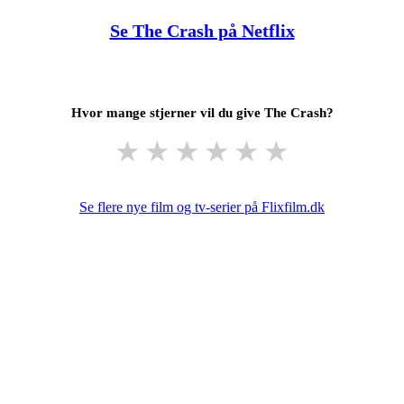
Se The Crash på Netflix
Hvor mange stjerner vil du give The Crash?
★
★
★
★
★
★
Se flere nye film og tv-serier på Flixfilm.dk