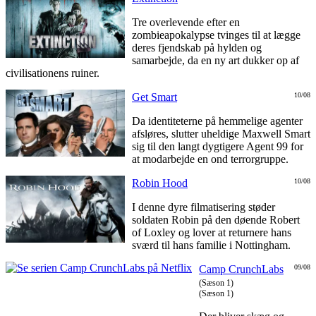
Tre overlevende efter en
zombieapokalypse tvinges til at lægge
deres fjendskab på hylden og
samarbejde, da en ny art dukker op af
civilisationens ruiner.
Get Smart
10/08
Da identiteterne på hemmelige agenter
afsløres, slutter uheldige Maxwell Smart
sig til den langt dygtigere Agent 99 for
at modarbejde en ond terrorgruppe.
Robin Hood
10/08
I denne dyre filmatisering støder
soldaten Robin på den døende Robert
of Loxley og lover at returnere hans
sværd til hans familie i Nottingham.
Camp CrunchLabs
09/08
(Sæson 1)
(Sæson 1)