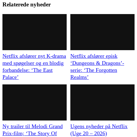
Relaterede nyheder
Netflix afslører nyt K-drama
Netflix afslører episk
med spøgelser og en blodig
‘Dungeons & Dragons’-
forbandelse: ‘The East
serie: ‘The Forgotten
Palace’
Realms’
Ny trailer til Melodi Grand
Ugens nyheder på Netflix
Prix-film; ‘The Story Of
(Uge 20 – 2026)