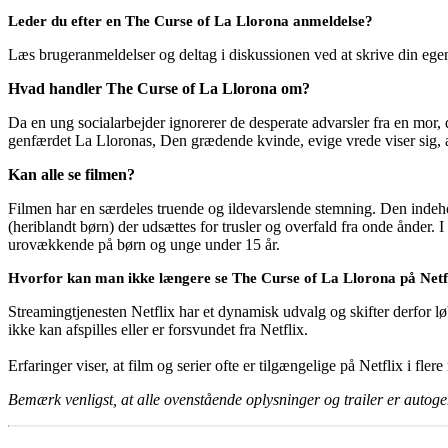
Leder du efter en The Curse of La Llorona anmeldelse?
Læs brugeranmeldelser og deltag i diskussionen ved at skrive din eg
Hvad handler The Curse of La Llorona om?
Da en ung socialarbejder ignorerer de desperate advarsler fra en mor
genfærdet La Lloronas, Den grædende kvinde, evige vrede viser sig, at
Kan alle se filmen?
Filmen har en særdeles truende og ildevarslende stemning. Den indeh
(heriblandt børn) der udsættes for trusler og overfald fra onde ånder.
urovækkende på børn og unge under 15 år.
Hvorfor kan man ikke længere se The Curse of La Llorona på Netf
Streamingtjenesten Netflix har et dynamisk udvalg og skifter derfor løb
ikke kan afspilles eller er forsvundet fra Netflix.
Erfaringer viser, at film og serier ofte er tilgængelige på Netflix i fler
Bemærk venligst, at alle ovenstående oplysninger og trailer er autogen