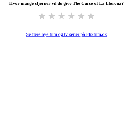
Hvor mange stjerner vil du give The Curse of La Llorona?
★
★
★
★
★
★
Se flere nye film og tv-serier på Flixfilm.dk