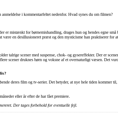
en anmeldelse i kommentarfeltet nedenfor. Hvad synes du om filmen?
, der er mistænkt for børnemishandling, drages hun og hendes egne små
 være en desillusioneret præst og den mysticisme han praktiserer for at
older talrige scener med suspense, chok- og gysereffekter. Der er sc
 I flere scener druknes børn og voksne af et overnaturligt væsen. Det v
lix?
ende deres film og tv-serier. Det betyder, at nye hele tiden kommer til,
e måneder eller år efter de har fået premiere.
ereret. Der tages forbehold for eventuelle fejl.