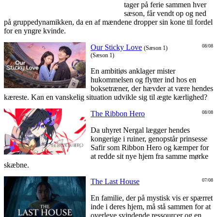
tager på ferie sammen hver
sæson, får vendt op og ned
på gruppedynamikken, da en af mændene dropper sin kone til fordel
for en yngre kvinde.
Our Sticky Love
08/08
(Sæson 1)
(Sæson 1)
En ambitiøs anklager mister
hukommelsen og flytter ind hos en
boksetræner, der hævder at være hendes
kæreste. Kan en vanskelig situation udvikle sig til ægte kærlighed?
The Ribbon Hero
08/08
Da uhyret Nergal lægger hendes
kongerige i ruiner, genopstår prinsesse
Safir som Ribbon Hero og kæmper for
at redde sit nye hjem fra samme mørke
skæbne.
The Last House
07/08
En familie, der på mystisk vis er spærret
inde i deres hjem, må stå sammen for at
overleve svindende ressourcer og en