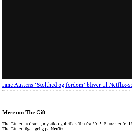
Jane Austens ‘Stolthed og fordom’ bliver til Netflix-s
Mere om
The Gift
The Gift er en drama, mystik- og thriller-film fra 2015. Filmen er fra
The Gift er tilgængelig på Netflix.