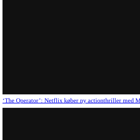
‘The Operator’: Netflix køber ny actionthriller med