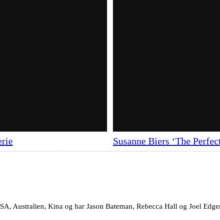
erie
Susanne Biers ‘The Perfect
 USA, Australien, Kina og har Jason Bateman, Rebecca Hall og Joel Edger