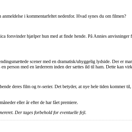
en anmeldelse i kommentarfeltet nedenfor. Hvad synes du om filmen?
ica forsvinder hjælper hun med at finde hende. På Annies anvisninger f
ingsmættede scener med en dramatisk/uhyggelig lydside. Der er marerid
æskes en person med en læderrem inden der sættes ild til ham. Dette kan
ende deres film og tv-serier. Det betyder, at nye hele tiden kommer til,
e måneder eller år efter de har fået premiere.
ereret. Der tages forbehold for eventuelle fejl.