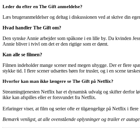
Leder du efter en The Gift anmeldelse?
Læs brugeranmeldelser og deltag i diskussionen ved at skrive din eg
Hvad handler The Gift om?
Den synske Annie arbejder som spåkone i en lille by. Da kvinden Jess
Annie bliver i tvivl om det er den rigtige som er dømt.
Kan alle se filmen?
Filmen indeholder mange scener med megen uhygge. Der er flere spænd
stykke tid. I flere scener udsættes børn for trusler, og i en scene t
Hvorfor kan man ikke længere se The Gift på Netflix?
Streamingtjenesten Netflix har et dynamisk udvalg og skifter derfor løb
ikke kan afspilles eller er forsvundet fra Netflix.
Erfaringer viser, at film og serier ofte er tilgængelige på Netflix i fler
Bemærk venligst, at alle ovenstående oplysninger og trailer er autogen