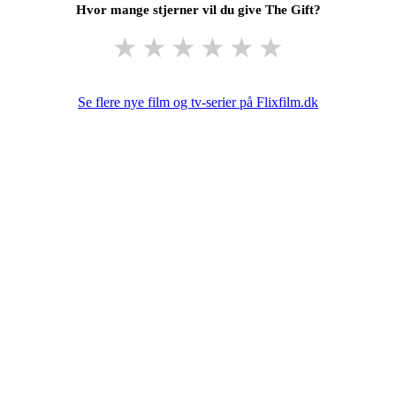
Hvor mange stjerner vil du give The Gift?
★
★
★
★
★
★
Se flere nye film og tv-serier på Flixfilm.dk