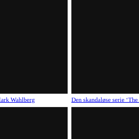
 Mark Wahlberg
Den skandaløse serie ‘Th