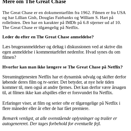
Mere om
The Great Chase
The Great Chase er en dokumentarfilm fra 1962. Filmen er fra USA
og har Lillian Gish, Douglas Fairbanks og William S. Hart på
rollelisten. Den har en karakter på IMDb på 6.8 stjerner ud af 10.
The Great Chase er tilgængelig på Netflix.
Leder du efter en The Great Chase anmeldelse?
Læs brugeranmeldelser og deltag i diskussionen ved at skrive din
egen anmeldelse i kommentarfeltet nedenfor. Hvad synes du om
filmen?
Hvorfor kan man ikke længere se The Great Chase på Netflix?
Streamingtjenesten Netflix har et dynamisk udvalg og skifter derfor
løbende deres film og tv-serier. Det betyder, at nye hele tiden
kommer til, men også at andre fjernes. Det kan derfor være årsagen
til, at filmen ikke kan afspilles eller er forsvundet fra Netflix.
Erfaringer viser, at film og serier ofte er tilgængelige på Netflix i
flere måneder eller år efter de har fået premiere.
Bemærk venligst, at alle ovenstående oplysninger og trailer er
autogenereret. Der tages forbehold for eventuelle fejl.