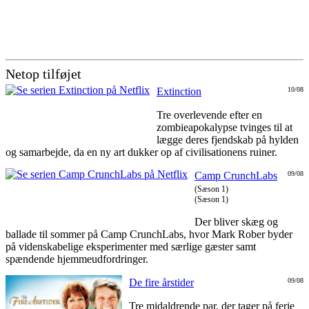
Netop tilføjet
Extinction
10/08
Tre overlevende efter en
zombieapokalypse tvinges til at
lægge deres fjendskab på hylden
og samarbejde, da en ny art dukker op af civilisationens ruiner.
Camp CrunchLabs
09/08
(Sæson 1)
(Sæson 1)
Der bliver skæg og
ballade til sommer på Camp CrunchLabs, hvor Mark Rober byder
på videnskabelige eksperimenter med særlige gæster samt
spændende hjemmeudfordringer.
De fire årstider
09/08
Tre midaldrende par, der tager på ferie