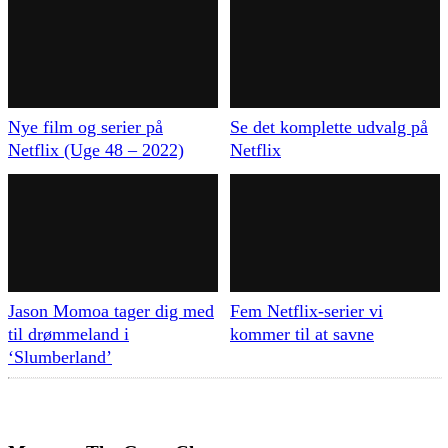
Nye film og serier på
Se det komplette udvalg på
Netflix (Uge 48 – 2022)
Netflix
Jason Momoa tager dig med
Fem Netflix-serier vi
til drømmeland i
kommer til at savne
‘Slumberland’