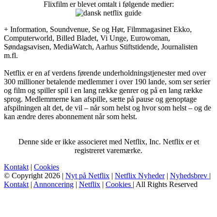
Flixfilm er blevet omtalt i følgende medier:
+ Information, Soundvenue, Se og Hør, Filmmagasinet Ekko,
Computerworld, Billed Bladet, Vi Unge, Eurowoman,
Søndagsavisen, MediaWatch, Aarhus Stiftstidende, Journalisten
m.fl.
Netflix er en af verdens førende underholdningstjenester med over
300 millioner betalende medlemmer i over 190 lande, som ser serier
og film og spiller spil i en lang række genrer og på en lang række
sprog. Medlemmerne kan afspille, sætte på pause og genoptage
afspilningen alt det, de vil – når som helst og hvor som helst – og de
kan ændre deres abonnement når som helst.
Denne side er ikke associeret med Netflix, Inc. Netflix er et
registreret varemærke.
Kontakt
|
Cookies
© Copyright 2026 |
Nyt på Netflix
|
Netflix Nyheder
|
Nyhedsbrev
|
Kontakt
|
Annoncering
|
Netflix
|
Cookies
| All Rights Reserved