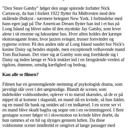
"Den Store Gatsby" følger den unge spirende forfatter Nick
Carraway, da han i foråret 1922 flytter fra Midtvesten mod den
strålende Østkyst - nærmere betegnet New York. I forbindelse med
hans egen jagt på The American Dream flytter han ind i et hus på
Long Island og bliver nabo til den mystiske Jay Gatsby, som lever
alene i sit enorme og luksuriøse hus. Hver aften holdes der kæmpe
ekstravagante fester, hvor jazzen svinger, trusser forsvinder og
rygterne svirrer. På den anden side af Long Island sundet bor Nick's
kusine Daisy og hendes stupide, men exceptionelt velhavende mand
Tom Buchanan. Det viser sig at Gatsby som ung forelskede sig i
Daisy og inden længe er Nick trukket ind i en fængslende verden af
rigdom, drømme, umulig kærlighed og bedrag.
Kan alle se filmen?
Filmen har en gennemgående stemning af psykologisk drama, som
jævnligt slår over i det sørgmodige. Blandt de scener, som
indeholder voldsomheder, oplever vi to mænd skændes, så de er på
nippet til at komme i slagsmål, en mand slå en kvinde, så hun falder,
og en mand får bank og smides ud i en indkørsel. I en scene ser vi
en mand blive skudt bagfra og segne om i en swimmingpool. I flere
gentagne scener følger vi i slowmotion en kvinde blive dræbt, da
hun rammes af en bil og slynges gennem luften. Da disse
voldsomme scener imidlertid er omgivet af lange passager med