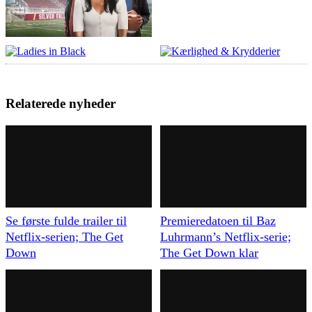
Relaterede nyheder
Se første fulde trailer til
Premieredatoen til Baz
Netflix-serien; The Get
Luhrmann’s Netflix-serie;
Down
The Get Down klar