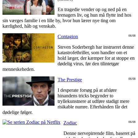
En tragedie vender op og ned på en
teenagers liv, og hun må flytte ind hos
sin værges familie i en lille by, hvor hun lærer nye ting om
kærlighed, håb og venskab.
Contagion
06/08
Steven Soderbergh har instrueret denne
katastrofethriller, som handler om et
hold læger, der kæmper for at stoppe en
dødelig virus, før den tilintetgør
menneskeheden.
The Prestige
06/08
I desperate forsøg på at afsløre
hinandens tricks begynder to
tryllekunstnere at udføre stadigt mere
risikable numre. Efterhånden får det
dødelige følger.
Zodiac
06/08
Denne nervepirrende film, baseret på