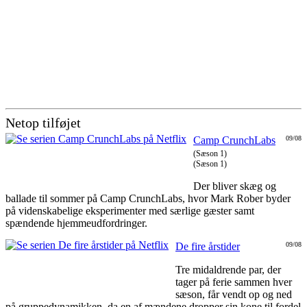
Netop tilføjet
Camp CrunchLabs
09/08
(Sæson 1)
(Sæson 1)
Der bliver skæg og
ballade til sommer på Camp CrunchLabs, hvor Mark Rober byder
på videnskabelige eksperimenter med særlige gæster samt
spændende hjemmeudfordringer.
De fire årstider
09/08
Tre midaldrende par, der
tager på ferie sammen hver
sæson, får vendt op og ned
på gruppedynamikken, da en af mændene dropper sin kone til fordel