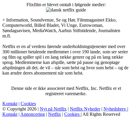
Flixfilm er blevet omtalt i følgende medier:
+ Information, Soundvenue, Se og Hør, Filmmagasinet Ekko,
Computerworld, Billed Bladet, Vi Unge, Eurowoman,
Søndagsavisen, MediaWatch, Aarhus Stiftstidende, Journalisten
m.fl.
Netflix er en af verdens førende underholdningstjenester med over
300 millioner betalende medlemmer i over 190 lande, som ser serier
og film og spiller spil i en lang række genrer og på en lang række
sprog. Medlemmerne kan afspille, sætte på pause og genoptage
afspilningen alt det, de vil – når som helst og hvor som helst – og de
kan ændre deres abonnement når som helst.
Denne side er ikke associeret med Netflix, Inc. Netflix er et
registreret varemærke.
Kontakt
|
Cookies
© Copyright 2026 |
Nyt på Netflix
|
Netflix Nyheder
|
Nyhedsbrev
|
Kontakt
|
Annoncering
|
Netflix
|
Cookies
| All Rights Reserved