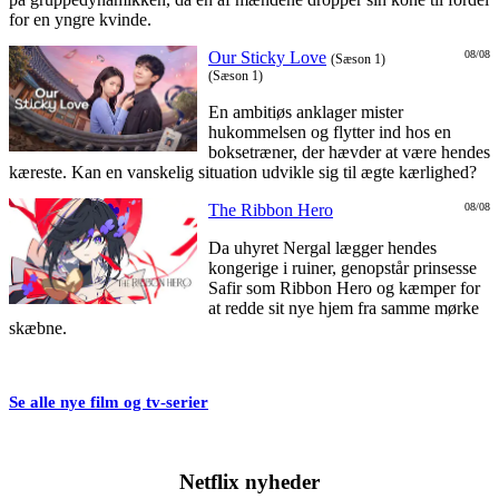
for en yngre kvinde.
Our Sticky Love
08/08
(Sæson 1)
(Sæson 1)
En ambitiøs anklager mister
hukommelsen og flytter ind hos en
boksetræner, der hævder at være hendes
kæreste. Kan en vanskelig situation udvikle sig til ægte kærlighed?
The Ribbon Hero
08/08
Da uhyret Nergal lægger hendes
kongerige i ruiner, genopstår prinsesse
Safir som Ribbon Hero og kæmper for
at redde sit nye hjem fra samme mørke
skæbne.
Se alle nye film og tv-serier
Netflix nyheder