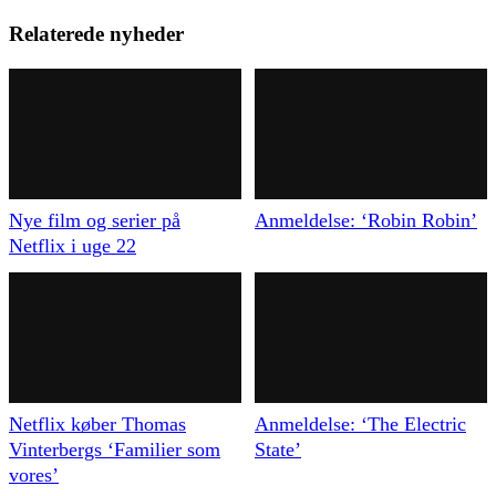
Relaterede nyheder
Nye film og serier på
Anmeldelse: ‘Robin Robin’
Netflix i uge 22
Netflix køber Thomas
Anmeldelse: ‘The Electric
Vinterbergs ‘Familier som
State’
vores’