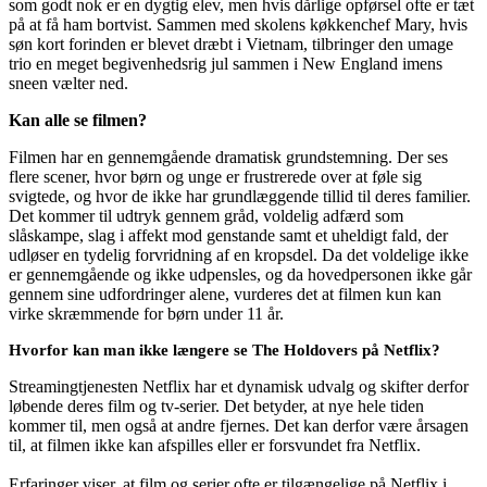
som godt nok er en dygtig elev, men hvis dårlige opførsel ofte er tæt
på at få ham bortvist. Sammen med skolens køkkenchef Mary, hvis
søn kort forinden er blevet dræbt i Vietnam, tilbringer den umage
trio en meget begivenhedsrig jul sammen i New England imens
sneen vælter ned.
Kan alle se filmen?
Filmen har en gennemgående dramatisk grundstemning. Der ses
flere scener, hvor børn og unge er frustrerede over at føle sig
svigtede, og hvor de ikke har grundlæggende tillid til deres familier.
Det kommer til udtryk gennem gråd, voldelig adfærd som
slåskampe, slag i affekt mod genstande samt et uheldigt fald, der
udløser en tydelig forvridning af en kropsdel. Da det voldelige ikke
er gennemgående og ikke udpensles, og da hovedpersonen ikke går
gennem sine udfordringer alene, vurderes det at filmen kun kan
virke skræmmende for børn under 11 år.
Hvorfor kan man ikke længere se The Holdovers på Netflix?
Streamingtjenesten Netflix har et dynamisk udvalg og skifter derfor
løbende deres film og tv-serier. Det betyder, at nye hele tiden
kommer til, men også at andre fjernes. Det kan derfor være årsagen
til, at filmen ikke kan afspilles eller er forsvundet fra Netflix.
Erfaringer viser, at film og serier ofte er tilgængelige på Netflix i