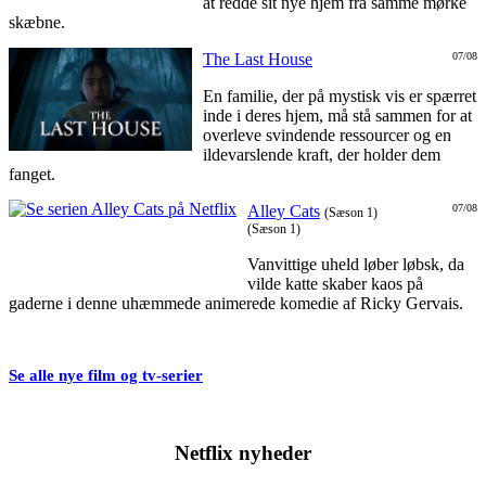
at redde sit nye hjem fra samme mørke
skæbne.
The Last House
07/08
En familie, der på mystisk vis er spærret
inde i deres hjem, må stå sammen for at
overleve svindende ressourcer og en
ildevarslende kraft, der holder dem
fanget.
Alley Cats
07/08
(Sæson 1)
(Sæson 1)
Vanvittige uheld løber løbsk, da
vilde katte skaber kaos på
gaderne i denne uhæmmede animerede komedie af Ricky Gervais.
Se alle nye film og tv-serier
Netflix nyheder