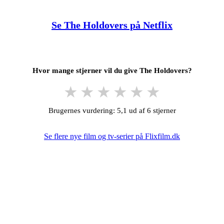
Se The Holdovers på Netflix
Hvor mange stjerner vil du give The Holdovers?
★
★
★
★
★
★
Brugernes vurdering: 5,1 ud af 6 stjerner
Se flere nye film og tv-serier på Flixfilm.dk