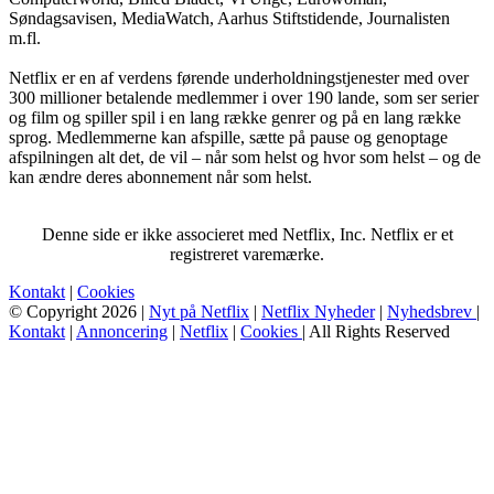
Søndagsavisen, MediaWatch, Aarhus Stiftstidende, Journalisten
m.fl.
Netflix er en af verdens førende underholdningstjenester med over
300 millioner betalende medlemmer i over 190 lande, som ser serier
og film og spiller spil i en lang række genrer og på en lang række
sprog. Medlemmerne kan afspille, sætte på pause og genoptage
afspilningen alt det, de vil – når som helst og hvor som helst – og de
kan ændre deres abonnement når som helst.
Denne side er ikke associeret med Netflix, Inc. Netflix er et
registreret varemærke.
Kontakt
|
Cookies
© Copyright 2026 |
Nyt på Netflix
|
Netflix Nyheder
|
Nyhedsbrev
|
Kontakt
|
Annoncering
|
Netflix
|
Cookies
| All Rights Reserved