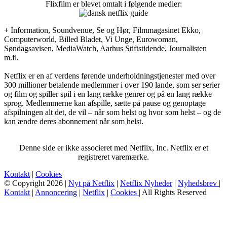
Flixfilm er blevet omtalt i følgende medier:
+ Information, Soundvenue, Se og Hør, Filmmagasinet Ekko,
Computerworld, Billed Bladet, Vi Unge, Eurowoman,
Søndagsavisen, MediaWatch, Aarhus Stiftstidende, Journalisten
m.fl.
Netflix er en af verdens førende underholdningstjenester med over
300 millioner betalende medlemmer i over 190 lande, som ser serier
og film og spiller spil i en lang række genrer og på en lang række
sprog. Medlemmerne kan afspille, sætte på pause og genoptage
afspilningen alt det, de vil – når som helst og hvor som helst – og de
kan ændre deres abonnement når som helst.
Denne side er ikke associeret med Netflix, Inc. Netflix er et
registreret varemærke.
Kontakt
|
Cookies
© Copyright 2026 |
Nyt på Netflix
|
Netflix Nyheder
|
Nyhedsbrev
|
Kontakt
|
Annoncering
|
Netflix
|
Cookies
| All Rights Reserved