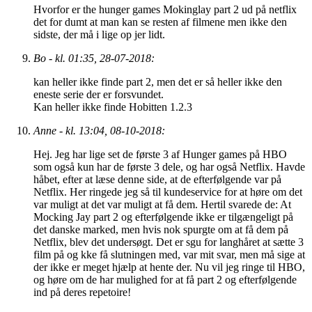
Hvorfor er the hunger games Mokinglay part 2 ud på netflix
det for dumt at man kan se resten af filmene men ikke den
sidste, der må i lige op jer lidt.
Bo - kl. 01:35, 28-07-2018:
kan heller ikke finde part 2, men det er så heller ikke den
eneste serie der er forsvundet.
Kan heller ikke finde Hobitten 1.2.3
Anne - kl. 13:04, 08-10-2018:
Hej. Jeg har lige set de første 3 af Hunger games på HBO
som også kun har de første 3 dele, og har også Netflix. Havde
håbet, efter at læse denne side, at de efterfølgende var på
Netflix. Her ringede jeg så til kundeservice for at høre om det
var muligt at det var muligt at få dem. Hertil svarede de: At
Mocking Jay part 2 og efterfølgende ikke er tilgængeligt på
det danske marked, men hvis nok spurgte om at få dem på
Netflix, blev det undersøgt. Det er sgu for langhåret at sætte 3
film på og kke få slutningen med, var mit svar, men må sige at
der ikke er meget hjælp at hente der. Nu vil jeg ringe til HBO,
og høre om de har mulighed for at få part 2 og efterfølgende
ind på deres repetoire!