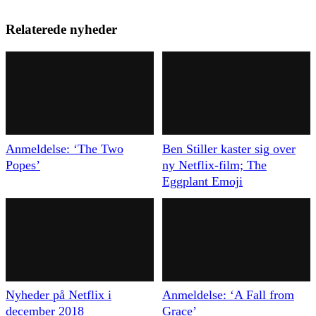
Relaterede nyheder
Anmeldelse: ‘The Two
Ben Stiller kaster sig over
Popes’
ny Netflix-film; The
Eggplant Emoji
Nyheder på Netflix i
Anmeldelse: ‘A Fall from
december 2018
Grace’