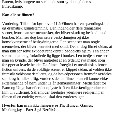
Panem, hvis borgere nu ser hende som symbol på deres
frihedskamp.
Kan alle se filmen?
Vurdering: Tilladt for børn over 11 årFilmen har en spændingsladet
og dramatisk grundstemning. Den indeholder flere dramatiske
scener, hvor man ser mennesker, der bliver skudt og beskudt med
bomber. Man ser dog kun selve beskydningen og ikke
konsekvenserne af beskydningerne. I en scene ser man nogle
mennesker, der bliver henrettet med skud. Det er dog filmet sådan, at
man kun ser selve skuddet reflekteret i bøddelens hjelm. I en anden
ser man døde og forkullede lig ligge i bunker. I en tredje scene ser
man en kvinde, der bliver angrebet af en tydeligt syg mand, som
forsøger at kvæle hende. Da filmen foregår i et urealistisk science
fiction univers, da de voldlige scener er klippet sådan, at volden ikke
fremstår voldsomt detaljeret, og da hovedpersonen fremstår særdeles
stærk og handlekraftig, vurderes det, at filmen kun vil kunne virke
skræmmende på børn under 11 år.Bemærkninger: Medierådet for
Børn og Unge har efter det oplyste haft en ikke-færdigproduceret
film til vurdering. Såfremt der foretages yderligere redigering af
filmen til en endelig version, skal den vurderes igen.
Hvorfor kan man ikke længere se The Hunger Games:
Mockingjay – Part 2 på Netflix?