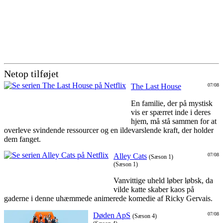
Netop tilføjet
The Last House
07/08
En familie, der på mystisk
vis er spærret inde i deres
hjem, må stå sammen for at
overleve svindende ressourcer og en ildevarslende kraft, der holder
dem fanget.
Alley Cats
07/08
(Sæson 1)
(Sæson 1)
Vanvittige uheld løber løbsk, da
vilde katte skaber kaos på
gaderne i denne uhæmmede animerede komedie af Ricky Gervais.
Døden ApS
07/08
(Sæson 4)