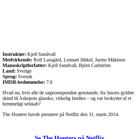
Instruktør:
Kjell Sundvall
Medvirkende:
Rolf Lassgård, Lennart Jähkel, Jarmo Mäkinen
Manuskriptforfatter:
Kjell Sundvall, Björn Carlström
Land:
Sverige
Sprog:
Svensk
IMDB-bedømmelse:
7.0
Hvad nu, hvis alle de sagnomspundne genstande, fra Jasons gyldne
skind til Askepots glassko, virkelig fandtes – og var beskyttet af et
hemmeligt selskab?
The Hunters havde premiere på Netflix den 31. marts 2014.
Se The Hunters på Netflix