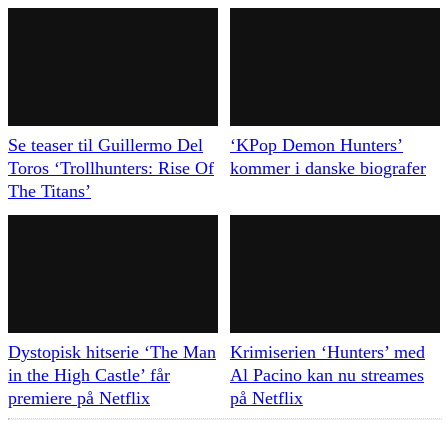
Se teaser til Guillermo Del
‘KPop Demon Hunters’
Toros ‘Trollhunters: Rise Of
kommer i danske biografer
The Titans’
Dystopisk hitserie ‘The Man
Krimiserien ‘Hunters’ med
in the High Castle’ får
Al Pacino kan nu streames
premiere på Netflix
på Netflix