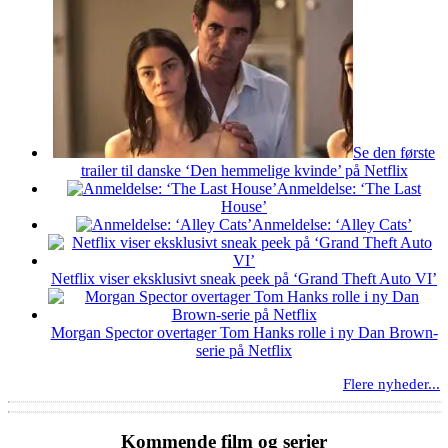
Se den første
trailer til danske ‘Den hemmelige kvinde’ på Netflix
Anmeldelse: ‘The Last
House’
Anmeldelse: ‘Alley Cats’
Netflix viser eksklusivt sneak peek på ‘Grand Theft Auto VI’
Morgan Spector overtager Tom Hanks rolle i ny Dan Brown-
serie på Netflix
Flere nyheder...
Kommende film og serier