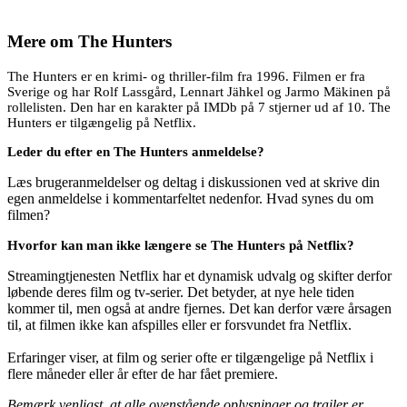
Mere om
The Hunters
The Hunters er en krimi- og thriller-film fra 1996. Filmen er fra
Sverige og har Rolf Lassgård, Lennart Jähkel og Jarmo Mäkinen på
rollelisten. Den har en karakter på IMDb på 7 stjerner ud af 10. The
Hunters er tilgængelig på Netflix.
Leder du efter en The Hunters anmeldelse?
Læs brugeranmeldelser og deltag i diskussionen ved at skrive din
egen anmeldelse i kommentarfeltet nedenfor. Hvad synes du om
filmen?
Hvorfor kan man ikke længere se The Hunters på Netflix?
Streamingtjenesten Netflix har et dynamisk udvalg og skifter derfor
løbende deres film og tv-serier. Det betyder, at nye hele tiden
kommer til, men også at andre fjernes. Det kan derfor være årsagen
til, at filmen ikke kan afspilles eller er forsvundet fra Netflix.
Erfaringer viser, at film og serier ofte er tilgængelige på Netflix i
flere måneder eller år efter de har fået premiere.
Bemærk venligst, at alle ovenstående oplysninger og trailer er