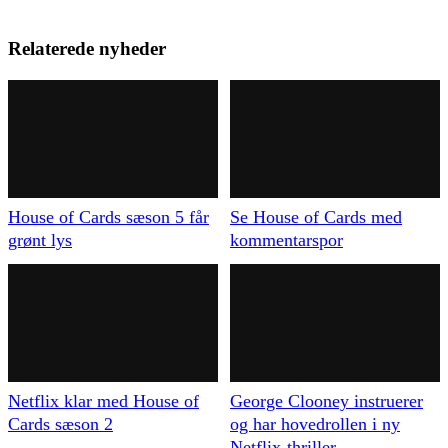
Relaterede nyheder
House of Cards sæson 5 får
Se House of Cards med
grønt lys
kommentarspor
Netflix klar med House of
George Clooney instruerer
Cards sæson 2
og har hovedrollen i ny
Netflix-thriller