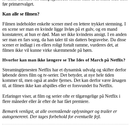
før primærvalget.
Kan alle se filmen?
Filmen indeholder enkelte scener med en lettere trykket stemning. I
en scene ser man en kvinde ligge livløs på et gulv, og en mand
konstaterer, at hun er død. Man ser ikke kvindens ansigt. I en anden
ser man en fars sorg, da han taler til sin datters begravelse. Da disse
scener er indlagt i en ellers roligt fortalt ramme, vurderes det, at
filmen ikke vil kunne virke skæmmende på børn.
Hvorfor kan man ikke længere se The Ides of March på Netflix?
Streamingtjenesten Netflix har et dynamisk udvalg og skifter derfor
løbende deres film og tv-serier. Det betyder, at nye hele tiden
kommer til, men også at andre fjernes. Det kan derfor være årsagen
til, at filmen ikke kan afspilles eller er forsvundet fra Netflix.
Erfaringer viser, at film og serier ofte er tilgængelige på Netflix i
flere måneder eller år efter de har fået premiere.
Bemærk venligst, at alle ovenstående oplysninger og trailer er
autogenereret. Der tages forbehold for eventuelle fejl.