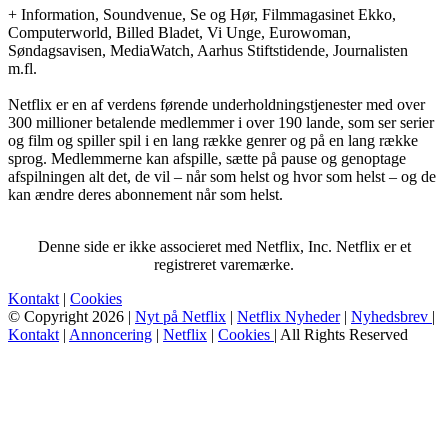
+ Information, Soundvenue, Se og Hør, Filmmagasinet Ekko,
Computerworld, Billed Bladet, Vi Unge, Eurowoman,
Søndagsavisen, MediaWatch, Aarhus Stiftstidende, Journalisten
m.fl.
Netflix er en af verdens førende underholdningstjenester med over
300 millioner betalende medlemmer i over 190 lande, som ser serier
og film og spiller spil i en lang række genrer og på en lang række
sprog. Medlemmerne kan afspille, sætte på pause og genoptage
afspilningen alt det, de vil – når som helst og hvor som helst – og de
kan ændre deres abonnement når som helst.
Denne side er ikke associeret med Netflix, Inc. Netflix er et
registreret varemærke.
Kontakt
|
Cookies
© Copyright 2026 |
Nyt på Netflix
|
Netflix Nyheder
|
Nyhedsbrev
|
Kontakt
|
Annoncering
|
Netflix
|
Cookies
| All Rights Reserved