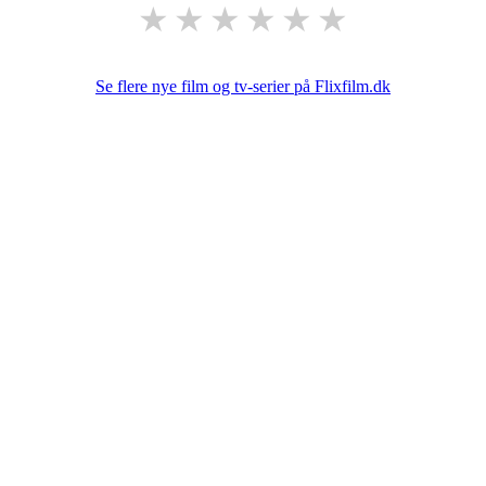
★
★
★
★
★
★
Se flere nye film og tv-serier på Flixfilm.dk