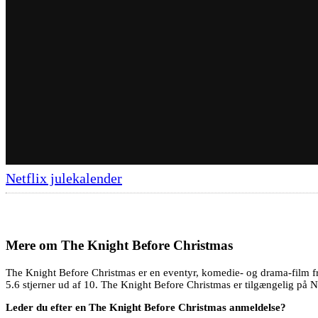
Netflix julekalender
Mere om
The Knight Before Christmas
The Knight Before Christmas er en eventyr, komedie- og drama-film f
5.6 stjerner ud af 10. The Knight Before Christmas er tilgængelig på Ne
Leder du efter en The Knight Before Christmas anmeldelse?