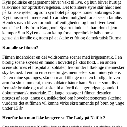
Kyis politiske engagement bliver vakt til live, og hun bliver hurtigt
talskvinde for oprørsbevægelsen. Det totalitære styre slår hårdt ned
på kritiske røster, og som symbolet på oppositionen anbringes Suu
Kyi i husarrest i mere end 15 år uden mulighed for at se sin familie.
Hendes navn bliver forbudt i offentligheden og hun bliver kendt
som 'The Lady from Rangoon'. Spærret inde i sit barndomshjem
kæmper Suu Kyi en ensom kamp for at opretholde håbet om at
gense sin familie og troen på at skabe et frit og demokratisk Burma.
Kan alle se filmen?
Filmen indeholder en del voldsomme scener med krigstematik. I en
blodig scene skydes en mand i hovedet på klos hold. I en anden
scene stormes et hospital af soldater, hvorunder tilfældige mennesker
skydes ned. I endnu en scene bruges mennesker som mineryddere.
Da en mine sprænges, står en mand tilbage med en blodig afreven
arm fra sin kammerat, mens soldater håner ham. Scener som disse
fremstår brutale og realistiske, bl.a. fordi de tager udgangspunkt i
dokumentarisk materiale. Da lange passager i filmen desuden
præges af sorg, angst og usikkerhed om hovedpersonernes skæbne,
vurderes det at filmen vil kunne virke skræmmende på børn og unge
under 15 år.
Hvorfor kan man ikke længere se The Lady på Netflix?