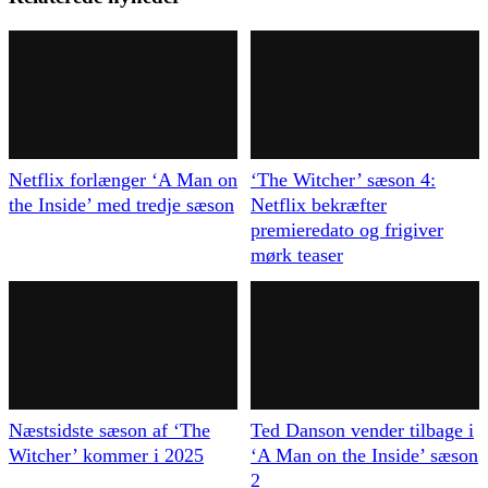
Netflix forlænger ‘A Man on
‘The Witcher’ sæson 4:
the Inside’ med tredje sæson
Netflix bekræfter
premieredato og frigiver
mørk teaser
Næstsidste sæson af ‘The
Ted Danson vender tilbage i
Witcher’ kommer i 2025
‘A Man on the Inside’ sæson
2