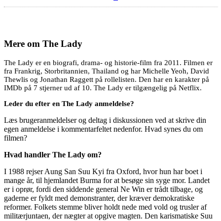
Mere om
The Lady
The Lady er en biografi, drama- og historie-film fra 2011. Filmen er
fra Frankrig, Storbritannien, Thailand og har Michelle Yeoh, David
Thewlis og Jonathan Raggett på rollelisten. Den har en karakter på
IMDb på 7 stjerner ud af 10. The Lady er tilgængelig på Netflix.
Leder du efter en The Lady anmeldelse?
Læs brugeranmeldelser og deltag i diskussionen ved at skrive din
egen anmeldelse i kommentarfeltet nedenfor. Hvad synes du om
filmen?
Hvad handler The Lady om?
I 1988 rejser Aung San Suu Kyi fra Oxford, hvor hun har boet i
mange år, til hjemlandet Burma for at besøge sin syge mor. Landet
er i oprør, fordi den siddende general Ne Win er trådt tilbage, og
gaderne er fyldt med demonstranter, der kræver demokratiske
reformer. Folkets stemme bliver holdt nede med vold og trusler af
militærjuntaen, der nægter at opgive magten. Den karismatiske Suu