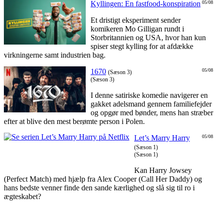
Kyllingen: En fastfood-konspiration
05/08
Et dristigt eksperiment sender
komikeren Mo Gilligan rundt i
Storbritannien og USA, hvor han kun
spiser stegt kylling for at afdække
virkningerne samt industrien bag.
1670
05/08
(Sæson 3)
(Sæson 3)
I denne satiriske komedie navigerer en
gakket adelsmand gennem familiefejder
og opgør med bønder, mens han stræber
efter at blive den mest berømte person i Polen.
Let’s Marry Harry
05/08
(Sæson 1)
(Sæson 1)
Kan Harry Jowsey
(Perfect Match) med hjælp fra Alex Cooper (Call Her Daddy) og
hans bedste venner finde den sande kærlighed og slå sig til ro i
ægteskabet?