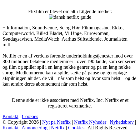
Flixfilm er blevet omtalt i følgende medier:
+ Information, Soundvenue, Se og Hør, Filmmagasinet Ekko,
Computerworld, Billed Bladet, Vi Unge, Eurowoman,
Søndagsavisen, MediaWatch, Aarhus Stiftstidende, Journalisten
m.fl.
Netflix er en af verdens førende underholdningstjenester med over
300 millioner betalende medlemmer i over 190 lande, som ser serier
og film og spiller spil i en lang række genrer og på en lang række
sprog. Medlemmerne kan afspille, sætte på pause og genoptage
afspilningen alt det, de vil – når som helst og hvor som helst – og de
kan ændre deres abonnement når som helst.
Denne side er ikke associeret med Netflix, Inc. Netflix er et
registreret varemærke.
Kontakt
|
Cookies
© Copyright 2026 |
Nyt på Netflix
|
Netflix Nyheder
|
Nyhedsbrev
|
Kontakt
|
Annoncering
|
Netflix
|
Cookies
| All Rights Reserved