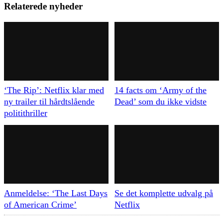
Relaterede nyheder
‘The Rip’: Netflix klar med
14 facts om ‘Army of the
ny trailer til hårdtslående
Dead’ som du ikke vidste
politithriller
Anmeldelse: ‘The Last Days
Se det komplette udvalg på
of American Crime’
Netflix