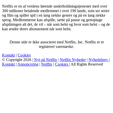
Netflix er en af verdens førende underholdningstjenester med over
300 millioner betalende medlemmer i over 190 lande, som ser serier
og film og spiller spil i en lang række genrer og på en lang række
sprog. Medlemmerne kan afspille, sætte på pause og genoptage
afspilningen alt det, de vil – når som helst og hvor som helst – og de
kan ændre deres abonnement når som helst.
Denne side er ikke associeret med Netflix, Inc. Netflix er et
registreret varemærke.
Kontakt
|
Cookies
© Copyright 2026 |
Nyt på Netflix
|
Netflix Nyheder
|
Nyhedsbrev
|
Kontakt
|
Annoncering
|
Netflix
|
Cookies
| All Rights Reserved