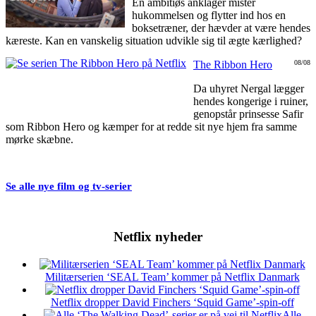
En ambitiøs anklager mister
hukommelsen og flytter ind hos en
boksetræner, der hævder at være hendes
kæreste. Kan en vanskelig situation udvikle sig til ægte kærlighed?
The Ribbon Hero
08/08
Da uhyret Nergal lægger
hendes kongerige i ruiner,
genopstår prinsesse Safir
som Ribbon Hero og kæmper for at redde sit nye hjem fra samme
mørke skæbne.
Se alle nye film og tv-serier
Netflix nyheder
Militærserien ‘SEAL Team’ kommer på Netflix Danmark
Netflix dropper David Finchers ‘Squid Game’-spin-off
Alle