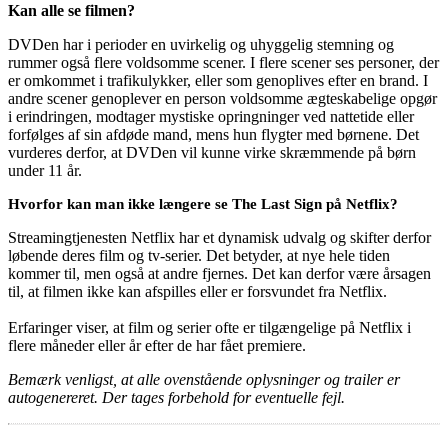
Kan alle se filmen?
DVDen har i perioder en uvirkelig og uhyggelig stemning og
rummer også flere voldsomme scener. I flere scener ses personer, der
er omkommet i trafikulykker, eller som genoplives efter en brand. I
andre scener genoplever en person voldsomme ægteskabelige opgør
i erindringen, modtager mystiske opringninger ved nattetide eller
forfølges af sin afdøde mand, mens hun flygter med børnene. Det
vurderes derfor, at DVDen vil kunne virke skræmmende på børn
under 11 år.
Hvorfor kan man ikke længere se The Last Sign på Netflix?
Streamingtjenesten Netflix har et dynamisk udvalg og skifter derfor
løbende deres film og tv-serier. Det betyder, at nye hele tiden
kommer til, men også at andre fjernes. Det kan derfor være årsagen
til, at filmen ikke kan afspilles eller er forsvundet fra Netflix.
Erfaringer viser, at film og serier ofte er tilgængelige på Netflix i
flere måneder eller år efter de har fået premiere.
Bemærk venligst, at alle ovenstående oplysninger og trailer er
autogenereret. Der tages forbehold for eventuelle fejl.