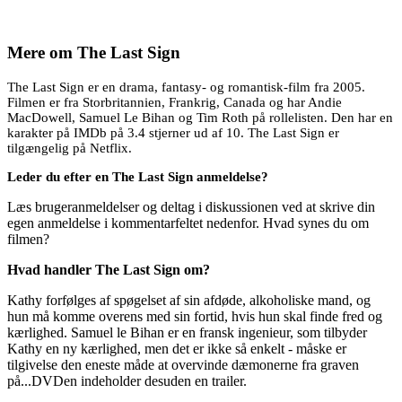
Mere om
The Last Sign
The Last Sign er en drama, fantasy- og romantisk-film fra 2005.
Filmen er fra Storbritannien, Frankrig, Canada og har Andie
MacDowell, Samuel Le Bihan og Tim Roth på rollelisten. Den har en
karakter på IMDb på 3.4 stjerner ud af 10. The Last Sign er
tilgængelig på Netflix.
Leder du efter en The Last Sign anmeldelse?
Læs brugeranmeldelser og deltag i diskussionen ved at skrive din
egen anmeldelse i kommentarfeltet nedenfor. Hvad synes du om
filmen?
Hvad handler The Last Sign om?
Kathy forfølges af spøgelset af sin afdøde, alkoholiske mand, og
hun må komme overens med sin fortid, hvis hun skal finde fred og
kærlighed. Samuel le Bihan er en fransk ingenieur, som tilbyder
Kathy en ny kærlighed, men det er ikke så enkelt - måske er
tilgivelse den eneste måde at overvinde dæmonerne fra graven
på...DVDen indeholder desuden en trailer.