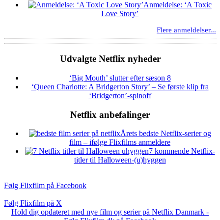
Anmeldelse: ‘A Toxic
Love Story’
Flere anmeldelser...
Udvalgte Netflix nyheder
‘Big Mouth’ slutter efter sæson 8
‘Queen Charlotte: A Bridgerton Story’ – Se første klip fra
‘Bridgerton’-spinoff
Netflix anbefalinger
Årets bedste Netflix-serier og
film – ifølge Flixfilms anmeldere
7 kommende Netflix-
titler til Halloween-(u)hyggen
Følg Flixfilm på Facebook
Følg Flixfilm på X
Hold dig opdateret med nye film og serier på Netflix Danmark -