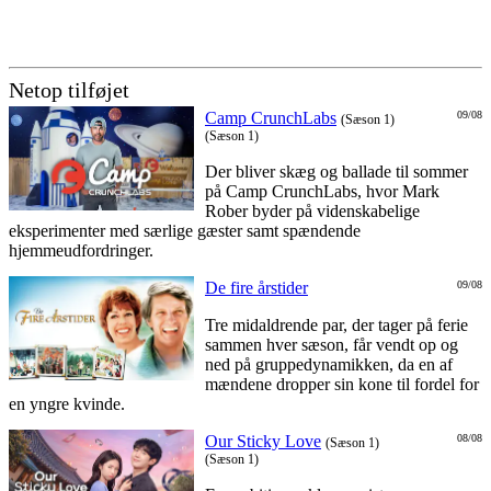
Netop tilføjet
Camp CrunchLabs
09/08
(Sæson 1)
(Sæson 1)
Der bliver skæg og ballade til sommer
på Camp CrunchLabs, hvor Mark
Rober byder på videnskabelige
eksperimenter med særlige gæster samt spændende
hjemmeudfordringer.
De fire årstider
09/08
Tre midaldrende par, der tager på ferie
sammen hver sæson, får vendt op og
ned på gruppedynamikken, da en af
mændene dropper sin kone til fordel for
en yngre kvinde.
Our Sticky Love
08/08
(Sæson 1)
(Sæson 1)