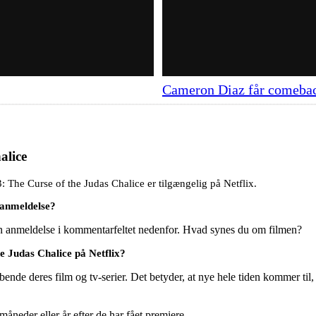
Cameron Diaz får comebac
alice
: The Curse of the Judas Chalice er tilgængelig på Netflix.
 anmeldelse?
en anmeldelse i kommentarfeltet nedenfor. Hvad synes du om filmen?
e Judas Chalice på Netflix?
ende deres film og tv-serier. Det betyder, at nye hele tiden kommer til,
e måneder eller år efter de har fået premiere.