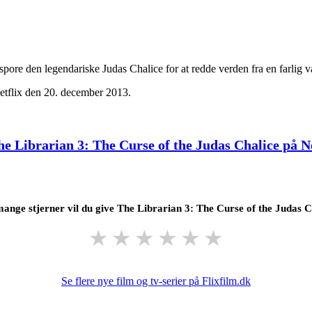
pore den legendariske Judas Chalice for at redde verden fra en farlig 
etflix den 20. december 2013.
he Librarian 3: The Curse of the Judas Chalice på Ne
ange stjerner vil du give The Librarian 3: The Curse of the Judas C
★
★
★
★
★
★
Se flere nye film og tv-serier på Flixfilm.dk