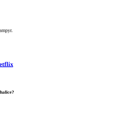
vampyr.
tflix
halice?