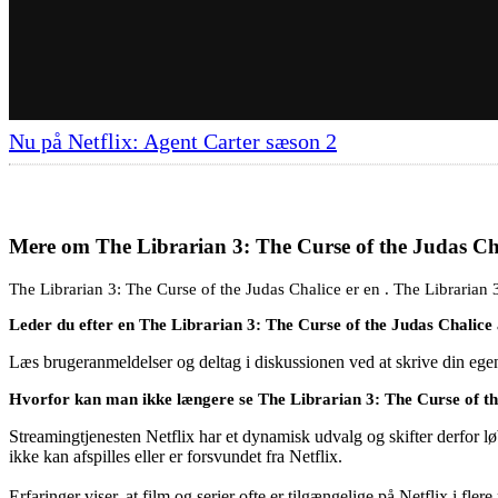
Nu på Netflix: Agent Carter sæson 2
Mere om
The Librarian 3: The Curse of the Judas Ch
The Librarian 3: The Curse of the Judas Chalice er en . The Librarian 3
Leder du efter en The Librarian 3: The Curse of the Judas Chalice
Læs brugeranmeldelser og deltag i diskussionen ved at skrive din eg
Hvorfor kan man ikke længere se The Librarian 3: The Curse of th
Streamingtjenesten Netflix har et dynamisk udvalg og skifter derfor løb
ikke kan afspilles eller er forsvundet fra Netflix.
Erfaringer viser, at film og serier ofte er tilgængelige på Netflix i fler