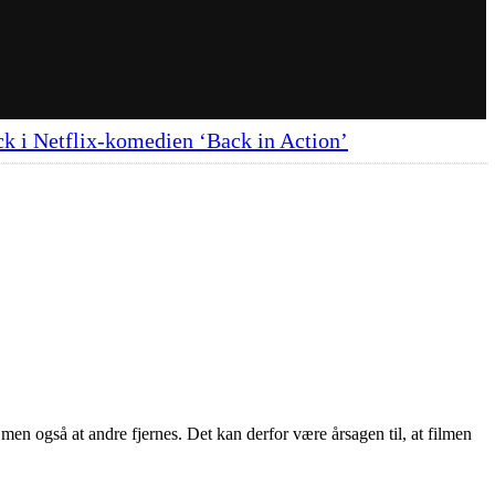
k i Netflix-komedien ‘Back in Action’
 men også at andre fjernes. Det kan derfor være årsagen til, at filmen