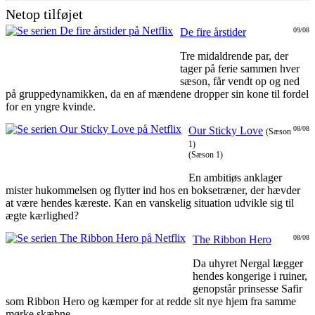
Netop tilføjet
De fire årstider
09/08
Tre midaldrende par, der
tager på ferie sammen hver
sæson, får vendt op og ned
på gruppedynamikken, da en af mændene dropper sin kone til fordel
for en yngre kvinde.
Our Sticky Love
08/08
(Sæson
1)
(Sæson 1)
En ambitiøs anklager
mister hukommelsen og flytter ind hos en boksetræner, der hævder
at være hendes kæreste. Kan en vanskelig situation udvikle sig til
ægte kærlighed?
The Ribbon Hero
08/08
Da uhyret Nergal lægger
hendes kongerige i ruiner,
genopstår prinsesse Safir
som Ribbon Hero og kæmper for at redde sit nye hjem fra samme
mørke skæbne.