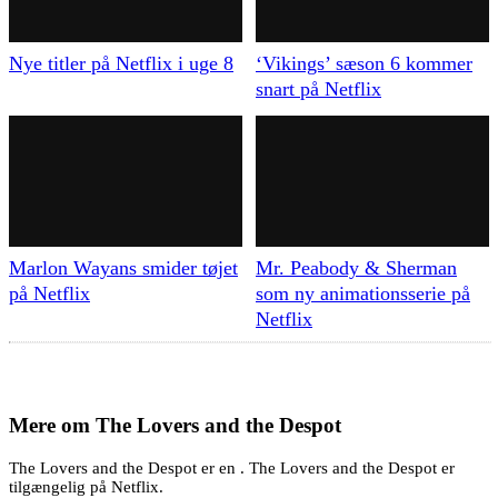
Nye titler på Netflix i uge 8
‘Vikings’ sæson 6 kommer
snart på Netflix
Marlon Wayans smider tøjet
Mr. Peabody & Sherman
på Netflix
som ny animationsserie på
Netflix
Mere om
The Lovers and the Despot
The Lovers and the Despot er en . The Lovers and the Despot er
tilgængelig på Netflix.