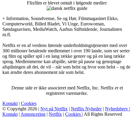
Flixfilm er blevet omtalt i følgende medier:
+ Information, Soundvenue, Se og Hør, Filmmagasinet Ekko,
Computerworld, Billed Bladet, Vi Unge, Eurowoman,
Søndagsavisen, MediaWatch, Aarhus Stiftstidende, Journalisten
m.fl.
Netflix er en af verdens førende underholdningstjenester med over
300 millioner betalende medlemmer i over 190 lande, som ser serier
og film og spiller spil i en lang række genrer og på en lang række
sprog. Medlemmerne kan afspille, sætte på pause og genoptage
afspilningen alt det, de vil – når som helst og hvor som helst – og de
kan ændre deres abonnement når som helst.
Denne side er ikke associeret med Netflix, Inc. Netflix er et
registreret varemærke.
Kontakt
|
Cookies
© Copyright 2026 |
Nyt på Netflix
|
Netflix Nyheder
|
Nyhedsbrev
|
Kontakt
|
Annoncering
|
Netflix
|
Cookies
| All Rights Reserved