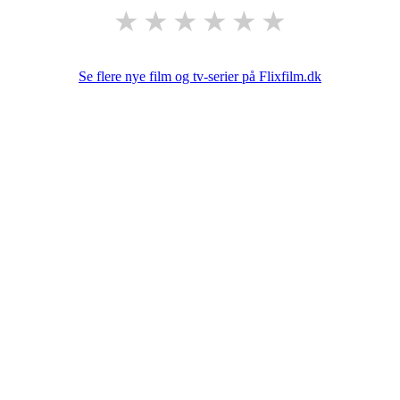
★
★
★
★
★
★
Se flere nye film og tv-serier på Flixfilm.dk