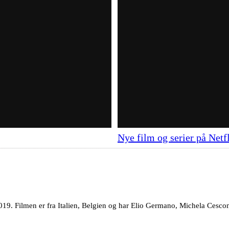
Nye film og serier på Netf
19. Filmen er fra Italien, Belgien og har Elio Germano, Michela Cescon