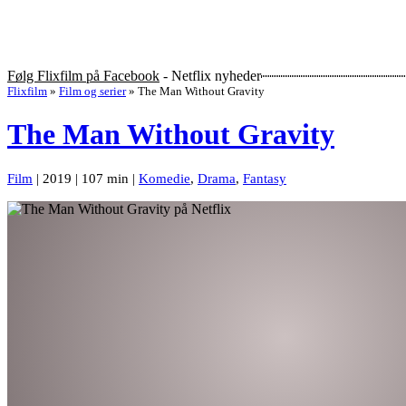
Følg Flixfilm på Facebook
- Netflix nyheder
Flixfilm
»
Film og serier
»
The Man Without Gravity
The Man Without Gravity
Film
| 2019 | 107 min |
Komedie
,
Drama
,
Fantasy