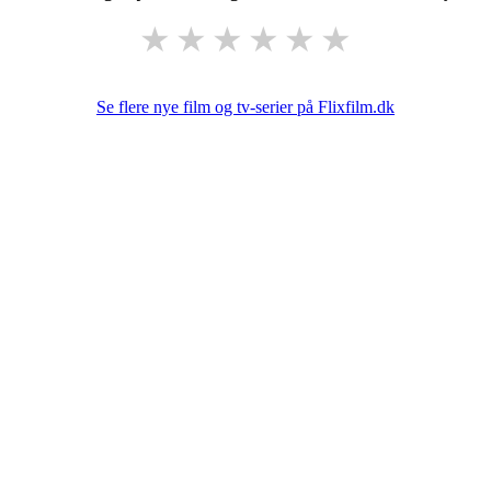
★
★
★
★
★
★
Se flere nye film og tv-serier på Flixfilm.dk