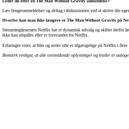
Leder du efter en The Man Without Gravity anmeldelse?
Læs brugeranmeldelser og deltag i diskussionen ved at skrive din eg
Hvorfor kan man ikke længere se The Man Without Gravity på Net
Streamingtjenesten Netflix har et dynamisk udvalg og skifter derfor løb
ikke kan afspilles eller er forsvundet fra Netflix.
Erfaringer viser, at film og serier ofte er tilgængelige på Netflix i fler
Bemærk venligst, at alle ovenstående oplysninger og trailer er autogen