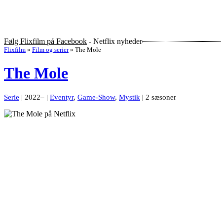
Følg Flixfilm på Facebook
- Netflix nyheder
Flixfilm
»
Film og serier
»
The Mole
The Mole
Serie
| 2022– |
Eventyr
,
Game-Show
,
Mystik
| 2 sæsoner