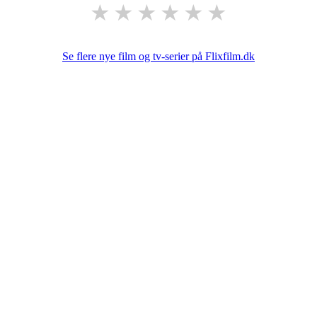
★
★
★
★
★
★
Se flere nye film og tv-serier på Flixfilm.dk