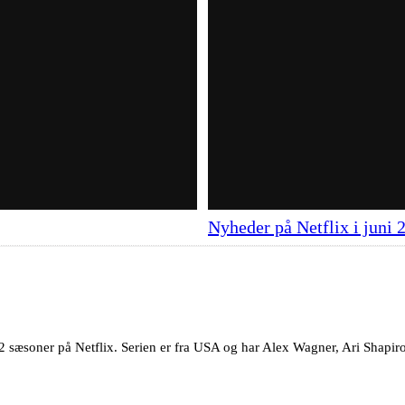
Nyheder på Netflix i juni 
2 sæsoner på Netflix. Serien er fra USA og har Alex Wagner, Ari Shapir