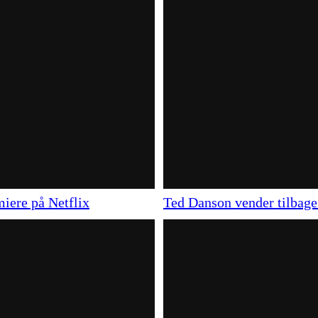
miere på Netflix
Ted Danson vender tilbage