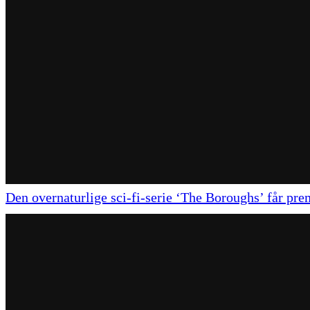
Den overnaturlige sci-fi-serie ‘The Boroughs’ får pre