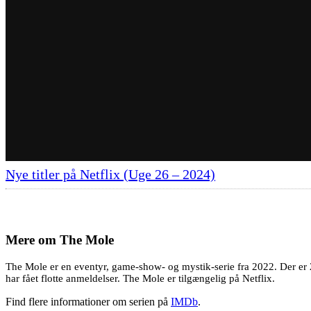
Nye titler på Netflix (Uge 26 – 2024)
Mere om
The Mole
The Mole er en eventyr, game-show- og mystik-serie fra 2022. Der er 
har fået flotte anmeldelser. The Mole er tilgængelig på Netflix.
Find flere informationer om serien på
IMDb
.