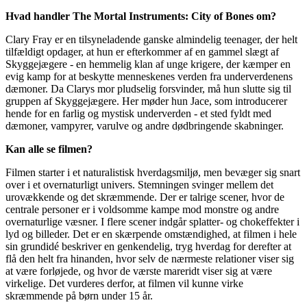
Hvad handler The Mortal Instruments: City of Bones om?
Clary Fray er en tilsyneladende ganske almindelig teenager, der helt
tilfældigt opdager, at hun er efterkommer af en gammel slægt af
Skyggejægere - en hemmelig klan af unge krigere, der kæmper en
evig kamp for at beskytte menneskenes verden fra underverdenens
dæmoner. Da Clarys mor pludselig forsvinder, må hun slutte sig til
gruppen af Skyggejægere. Her møder hun Jace, som introducerer
hende for en farlig og mystisk underverden - et sted fyldt med
dæmoner, vampyrer, varulve og andre dødbringende skabninger.
Kan alle se filmen?
Filmen starter i et naturalistisk hverdagsmiljø, men bevæger sig snart
over i et overnaturligt univers. Stemningen svinger mellem det
urovækkende og det skræmmende. Der er talrige scener, hvor de
centrale personer er i voldsomme kampe mod monstre og andre
overnaturlige væsner. I flere scener indgår splatter- og chokeffekter i
lyd og billeder. Det er en skærpende omstændighed, at filmen i hele
sin grundidé beskriver en genkendelig, tryg hverdag for derefter at
flå den helt fra hinanden, hvor selv de nærmeste relationer viser sig
at være forløjede, og hvor de værste mareridt viser sig at være
virkelige. Det vurderes derfor, at filmen vil kunne virke
skræmmende på børn under 15 år.