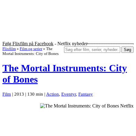
Følg Flixfilm på Facebook
- Netflix nyheder
Flixfilm
»
Film og serier
»
The
Søg
Mortal Instruments: City of Bones
The Mortal Instruments: City
of Bones
Film
| 2013 | 130 min |
Action
,
Eventyr
,
Fantasy