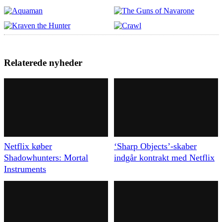
Relaterede nyheder
Netflix køber
‘Sharp Objects’-skaber
Shadowhunters: Mortal
indgår kontrakt med Netflix
Instruments