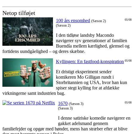
Netop tilføjet
100 års ensomhed
05/08
(Sæson 2)
(Sæson 2)
I den tidløse landsby Macondo
navigerer syv generationer af familien
Buendía mellem kærlighed, glemsel og
fortidens uundgåelighed – og deres skæbne.
Kyllingen: En fastfood-konspiration
05/08
Et dristigt eksperiment sender
komikeren Mo Gilligan rundt i
Storbritannien og USA, hvor han kun
spiser stegt kylling for at afdække
virkningerne samt industrien bag.
1670
05/08
(Sæson 3)
(Sæson 3)
I denne satiriske komedie navigerer en
gakket adelsmand gennem
familiefejder og opgør med bønder, mens han stræber efter at blive