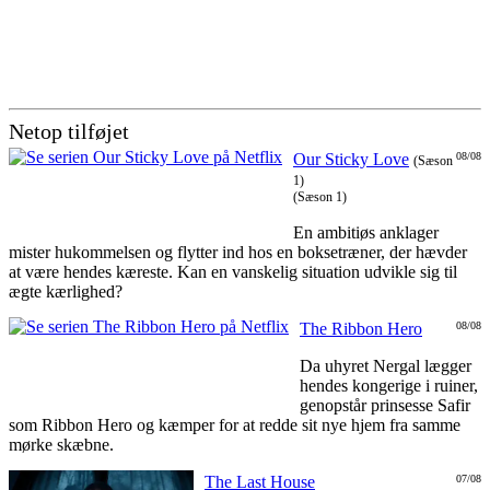
Netop tilføjet
Our Sticky Love
08/08
(Sæson
1)
(Sæson 1)
En ambitiøs anklager
mister hukommelsen og flytter ind hos en boksetræner, der hævder
at være hendes kæreste. Kan en vanskelig situation udvikle sig til
ægte kærlighed?
The Ribbon Hero
08/08
Da uhyret Nergal lægger
hendes kongerige i ruiner,
genopstår prinsesse Safir
som Ribbon Hero og kæmper for at redde sit nye hjem fra samme
mørke skæbne.
The Last House
07/08