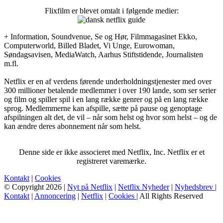
Flixfilm er blevet omtalt i følgende medier:
+ Information, Soundvenue, Se og Hør, Filmmagasinet Ekko,
Computerworld, Billed Bladet, Vi Unge, Eurowoman,
Søndagsavisen, MediaWatch, Aarhus Stiftstidende, Journalisten
m.fl.
Netflix er en af verdens førende underholdningstjenester med over
300 millioner betalende medlemmer i over 190 lande, som ser serier
og film og spiller spil i en lang række genrer og på en lang række
sprog. Medlemmerne kan afspille, sætte på pause og genoptage
afspilningen alt det, de vil – når som helst og hvor som helst – og de
kan ændre deres abonnement når som helst.
Denne side er ikke associeret med Netflix, Inc. Netflix er et
registreret varemærke.
Kontakt
|
Cookies
© Copyright 2026 |
Nyt på Netflix
|
Netflix Nyheder
|
Nyhedsbrev
|
Kontakt
|
Annoncering
|
Netflix
|
Cookies
| All Rights Reserved