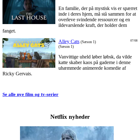
En familie, der på mystisk vis er spærret
inde i deres hjem, må stå sammen for at
overleve svindende ressourcer og en
ildevarslende kraft, der holder dem
fanget.
Alley Cats
07/08
(Sæson 1)
(Sæson 1)
Vanvittige uheld løber løbsk, da vilde
katte skaber kaos på gaderne i denne
uhæmmede animerede komedie af
Ricky Gervais.
Se alle nye film og tv-serier
Netflix nyheder