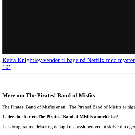
Keira Knightley vender tilbage på Netflix med myste
10’
Mere om
The Pirates! Band of Misfits
The Pirates! Band of Misfits er en . The Pirates! Band of Misfits er tilg
Leder du efter en The Pirates! Band of Misfits anmeldelse?
Læs brugeranmeldelser og deltag i diskussionen ved at skrive din eg