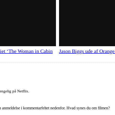
riet ‘The Woman in Cabin
Jason Biggs ude af Orange
ængelig på Netflix.
en anmeldelse i kommentarfeltet nedenfor. Hvad synes du om filmen?