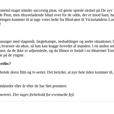
 omend noget mindre succesrig pirat, vil gerne sprede rædsel på De syv
 Pirat, men tilsyneladende blind over for de odds, der er imod ham, ha
ingen kommer til at tage vores helte fra Blod-øen til Victoriatidens L
!
ssager med slagsmål, fægtekampe, nedsablinger og andre situationer, hvo
 hvæsser sin økse, så han kan hugge hovedet af manden. I en anden ser 
or, da de ikke er udpenslede, og da filmen er fortalt i en tilnærmet Tom &
e på de yngste.
etflix?
ende deres film og tv-serier. Det betyder, at nye hele tiden kommer til,
e måneder eller år efter de har fået premiere.
ereret. Der tages forbehold for eventuelle fejl.