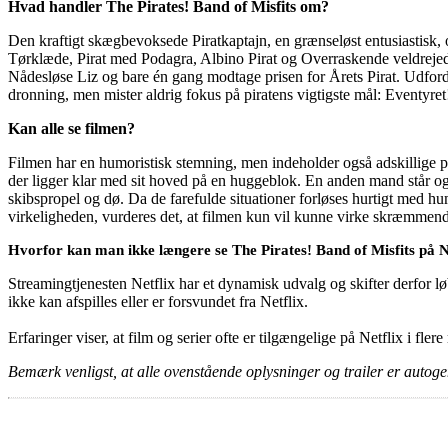
Hvad handler The Pirates! Band of Misfits om?
Den kraftigt skægbevoksede Piratkaptajn, en grænseløst entusiastisk,
Tørklæde, Pirat med Podagra, Albino Pirat og Overraskende veldrejede
Nådesløse Liz og bare én gang modtage prisen for Årets Pirat. Udfordr
dronning, men mister aldrig fokus på piratens vigtigste mål: Eventyret
Kan alle se filmen?
Filmen har en humoristisk stemning, men indeholder også adskillige pa
der ligger klar med sit hoved på en huggeblok. En anden mand står og
skibspropel og dø. Da de farefulde situationer forløses hurtigt med hum
virkeligheden, vurderes det, at filmen kun vil kunne virke skræmmend
Hvorfor kan man ikke længere se The Pirates! Band of Misfits på N
Streamingtjenesten Netflix har et dynamisk udvalg og skifter derfor løb
ikke kan afspilles eller er forsvundet fra Netflix.
Erfaringer viser, at film og serier ofte er tilgængelige på Netflix i fler
Bemærk venligst, at alle ovenstående oplysninger og trailer er autogen