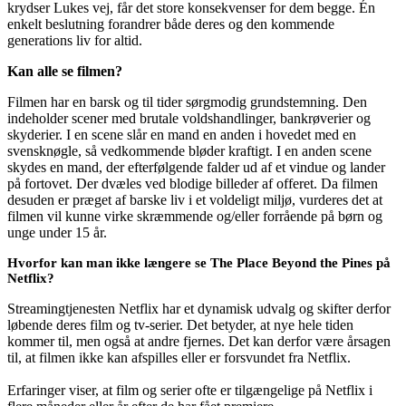
krydser Lukes vej, får det store konsekvenser for dem begge. Én
enkelt beslutning forandrer både deres og den kommende
generations liv for altid.
Kan alle se filmen?
Filmen har en barsk og til tider sørgmodig grundstemning. Den
indeholder scener med brutale voldshandlinger, bankrøverier og
skyderier. I en scene slår en mand en anden i hovedet med en
svensknøgle, så vedkommende bløder kraftigt. I en anden scene
skydes en mand, der efterfølgende falder ud af et vindue og lander
på fortovet. Der dvæles ved blodige billeder af offeret. Da filmen
desuden er præget af barske liv i et voldeligt miljø, vurderes det at
filmen vil kunne virke skræmmende og/eller forrående på børn og
unge under 15 år.
Hvorfor kan man ikke længere se The Place Beyond the Pines på
Netflix?
Streamingtjenesten Netflix har et dynamisk udvalg og skifter derfor
løbende deres film og tv-serier. Det betyder, at nye hele tiden
kommer til, men også at andre fjernes. Det kan derfor være årsagen
til, at filmen ikke kan afspilles eller er forsvundet fra Netflix.
Erfaringer viser, at film og serier ofte er tilgængelige på Netflix i