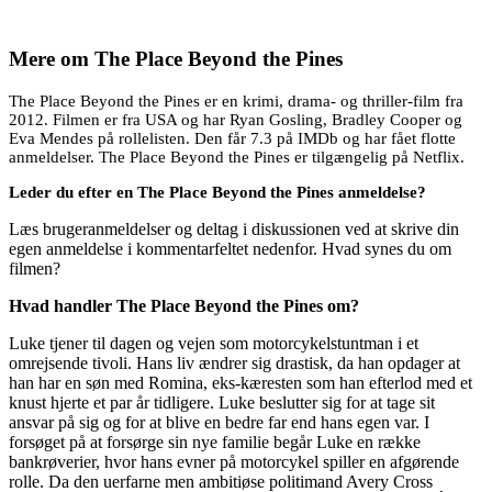
Mere om
The Place Beyond the Pines
The Place Beyond the Pines er en krimi, drama- og thriller-film fra
2012. Filmen er fra USA og har Ryan Gosling, Bradley Cooper og
Eva Mendes på rollelisten. Den får 7.3 på IMDb og har fået flotte
anmeldelser. The Place Beyond the Pines er tilgængelig på Netflix.
Leder du efter en The Place Beyond the Pines anmeldelse?
Læs brugeranmeldelser og deltag i diskussionen ved at skrive din
egen anmeldelse i kommentarfeltet nedenfor. Hvad synes du om
filmen?
Hvad handler The Place Beyond the Pines om?
Luke tjener til dagen og vejen som motorcykelstuntman i et
omrejsende tivoli. Hans liv ændrer sig drastisk, da han opdager at
han har en søn med Romina, eks-kæresten som han efterlod med et
knust hjerte et par år tidligere. Luke beslutter sig for at tage sit
ansvar på sig og for at blive en bedre far end hans egen var. I
forsøget på at forsørge sin nye familie begår Luke en række
bankrøverier, hvor hans evner på motorcykel spiller en afgørende
rolle. Da den uerfarne men ambitiøse politimand Avery Cross