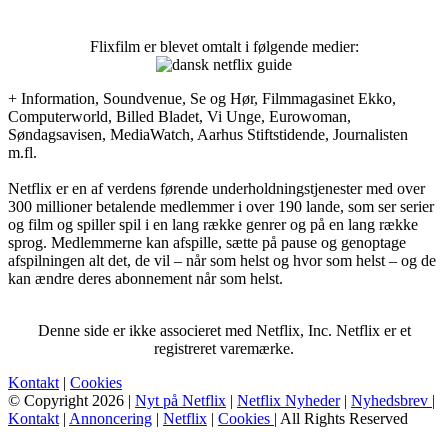
Flixfilm er blevet omtalt i følgende medier:
+ Information, Soundvenue, Se og Hør, Filmmagasinet Ekko,
Computerworld, Billed Bladet, Vi Unge, Eurowoman,
Søndagsavisen, MediaWatch, Aarhus Stiftstidende, Journalisten
m.fl.
Netflix er en af verdens førende underholdningstjenester med over
300 millioner betalende medlemmer i over 190 lande, som ser serier
og film og spiller spil i en lang række genrer og på en lang række
sprog. Medlemmerne kan afspille, sætte på pause og genoptage
afspilningen alt det, de vil – når som helst og hvor som helst – og de
kan ændre deres abonnement når som helst.
Denne side er ikke associeret med Netflix, Inc. Netflix er et
registreret varemærke.
Kontakt
|
Cookies
© Copyright 2026 |
Nyt på Netflix
|
Netflix Nyheder
|
Nyhedsbrev
|
Kontakt
|
Annoncering
|
Netflix
|
Cookies
| All Rights Reserved