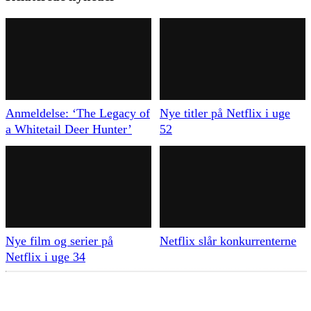
Anmeldelse: ‘The Legacy of
Nye titler på Netflix i uge
a Whitetail Deer Hunter’
52
Nye film og serier på
Netflix slår konkurrenterne
Netflix i uge 34