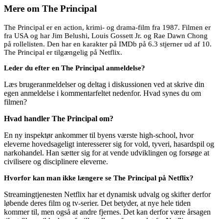
Mere om
The Principal
The Principal er en action, krimi- og drama-film fra 1987. Filmen er
fra USA og har Jim Belushi, Louis Gossett Jr. og Rae Dawn Chong
på rollelisten. Den har en karakter på IMDb på 6.3 stjerner ud af 10.
The Principal er tilgængelig på Netflix.
Leder du efter en The Principal anmeldelse?
Læs brugeranmeldelser og deltag i diskussionen ved at skrive din
egen anmeldelse i kommentarfeltet nedenfor. Hvad synes du om
filmen?
Hvad handler The Principal om?
En ny inspektør ankommer til byens værste high-school, hvor
eleverne hovedsageligt interesserer sig for vold, tyveri, hasardspil og
narkohandel. Han sætter sig for at vende udviklingen og forsøge at
civilisere og disciplinere eleverne.
Hvorfor kan man ikke længere se The Principal på Netflix?
Streamingtjenesten Netflix har et dynamisk udvalg og skifter derfor
løbende deres film og tv-serier. Det betyder, at nye hele tiden
kommer til, men også at andre fjernes. Det kan derfor være årsagen