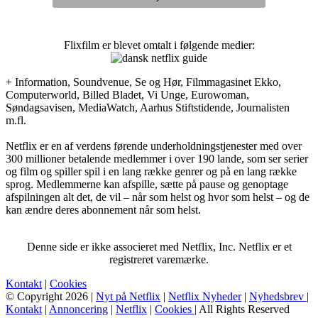
Flixfilm er blevet omtalt i følgende medier:
+ Information, Soundvenue, Se og Hør, Filmmagasinet Ekko,
Computerworld, Billed Bladet, Vi Unge, Eurowoman,
Søndagsavisen, MediaWatch, Aarhus Stiftstidende, Journalisten
m.fl.
Netflix er en af verdens førende underholdningstjenester med over
300 millioner betalende medlemmer i over 190 lande, som ser serier
og film og spiller spil i en lang række genrer og på en lang række
sprog. Medlemmerne kan afspille, sætte på pause og genoptage
afspilningen alt det, de vil – når som helst og hvor som helst – og de
kan ændre deres abonnement når som helst.
Denne side er ikke associeret med Netflix, Inc. Netflix er et
registreret varemærke.
Kontakt
|
Cookies
© Copyright 2026 |
Nyt på Netflix
|
Netflix Nyheder
|
Nyhedsbrev
|
Kontakt
|
Annoncering
|
Netflix
|
Cookies
| All Rights Reserved