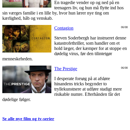
En tragedie vender op og ned på en
teenagers liv, og hun må flytte ind hos
sin værges familie i en lille by, hvor hun lærer nye ting om
kærlighed, håb og venskab.
Contagion
06/08
Steven Soderbergh har instrueret denne
katastrofethriller, som handler om et
hold læger, der kæmper for at stoppe en
dødelig virus, før den tilintetgør
menneskeheden.
The Prestige
06/08
I desperate forsøg på at afsløre
hinandens tricks begynder to
tryllekunstnere at udføre stadigt mere
risikable numre. Efterhånden får det
dødelige følger.
Se alle nye film og tv-serier