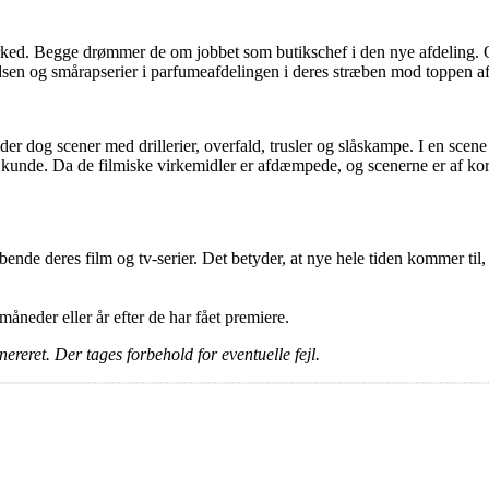
arked. Begge drømmer de om jobbet som butikschef i den nye afdeling. O
dsen og smårapserier i parfumeafdelingen i deres stræben mod toppen a
lder dog scener med drillerier, overfald, trusler og slåskampe. I en sce
n kunde. Da de filmiske virkemidler er afdæmpede, og scenerne er af ko
ende deres film og tv-serier. Det betyder, at nye hele tiden kommer til,
e måneder eller år efter de har fået premiere.
ereret. Der tages forbehold for eventuelle fejl.