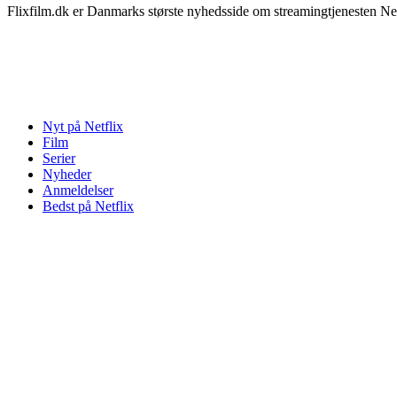
Flixfilm.dk er Danmarks største nyhedsside om streamingtjenesten Netf
Nyt på Netflix
Film
Serier
Nyheder
Anmeldelser
Bedst på Netflix